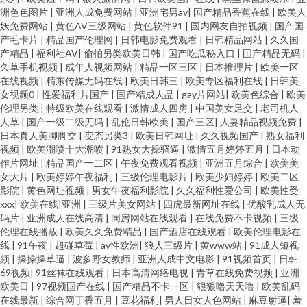
洲色色图片
|
亚洲人成免费网站
|
亚洲宅男av
|
国产精品香蕉在线
|
欧美人
妖免费网站
|
黄色AV三级网站
|
黄色软件91
|
国内网友自拍视频
|
国产国
产毛卡片
|
精品国产伦理网
|
日韩电影免费观看
|
日韩精品网站
|
久久国
产精品
|
福利社AV
|
偷拍另类欧美日韩
|
国产吃瓜秘入口
|
囯产精品无码
|
久草手机视频
|
成年人视频网站
|
精品一区三区
|
日本推理片
|
欧美一区
在线视频
|
精东传媒无码在线
|
欧美日韩三
|
欧美专区福利在线
|
日韩美
女视频0
|
性爱福利片国产
|
国产精成人品
|
gay片网站
|
欧美色综合
|
欧美
伦理另类
|
特级欧美在线观看
|
激情成人四房
|
中国美女足交
|
老司机人
人草
|
国产一级二级无码
|
乱伦日韩欧美
|
国产三区
|
人妻精品视频免费
|
日本真人美脚脚交
|
变态另类3
|
欧美日韩网址
|
久久视频国产
|
熟女福利
视频
|
欧美潮喷十大潮喷
|
91熟女大操骚逼
|
激情五月婷婷五月
|
日本动
作片网址
|
精品国产一二区
|
午夜免费观看视频
|
亚洲五月综合
|
欧美美
女大片
|
欧美婷婷午夜福利
|
三级伦理电影片
|
欧美少妇婷婷
|
欧美二区
影院
|
黄色网址视频
|
男女午夜福利影院
|
久久福利性爱公司
|
欧美性受
xxx
|
欧美在线|亚洲
|
三级片美女网站
|
四虎最新网址在线
|
优酸乳成人无
码片
|
亚洲成人在线高清
|
同房网站在线观看
|
在线免费不卡视频
|
三级
伦理在线播放
|
欧美久久免费精品
|
国产酒店在线观看
|
欧美伦理电影在
线
|
91午夜
|
超碰草莓
|
av性欧洲
|
狼人三级片
|
黄www站
|
91成人短视
频
|
操操操草逼
|
波多野女教师
|
亚洲人成中文电影
|
91视频首页
|
日韩
69视频
|
91丝袜在线观看
|
日本高清网络电视
|
青草在线免费视频
|
亚洲
欧美日
|
97视频国产在线
|
国产精品不卡一区
|
狠狠噜天天噜
|
欧美乱码
在线最新
|
综合网丁香五月
|
豆花福利
|
男人日女人色网站
|
麻豆射逼
|
羞