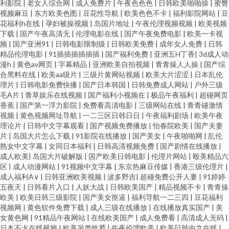
利影院
|
老女人综合网
|
成人免费片
|
午夜色色色
|
日韩欧美啪啪操
|
蜜臀
视频麻豆
|
东方欧美色图
|
豆花性导航
|
欧美色色不卡
|
福利影院网站
|
豆
花福利h在线
|
孕妇被操视频
|
岛国片地址
|
午夜伦理视频视频
|
欧美视频
下载
|
国产午夜高清无
|
伦理电影在线
|
国产午夜免费电影
|
欧美一卡视
频
|
国产亚洲91
|
日韩电影限制级
|
日韩欧美免费
|
成年女人免费
|
日韩
精品伦理电影
|
91插插插插插插
|
国产福利免费
|
亚洲五H丁香
|
3d成人动
漫h
|
黄色av网页
|
字幕精品
|
亚洲欧美自拍视频
|
青青操人人操
|
国产综
合黑料在线
|
欧美aa级片
|
三级片黄网站视频
|
欧美大片涩涩
|
日本乱伦
理片
|
日韩电影免费快播
|
国产日本韩国
|
日韩免费成人网站
|
户外三级
毛A片
|
青草娱乐在线视频
|
国产福利小视频在
|
极品午夜福利
|
超碰网页
香蕉
|
国产第一浮力影院
|
免费看高清电影
|
三级网站在线
|
青青碰激情
视频
|
黄色视频网址导航
|
一二三区日韩日日
|
午夜福利剧场
|
欧美午夜
理论片
|
日韩中文字幕观看
|
国产视频免费播放
|
怡春院欧美
|
国产夫妻
片
|
岛国大片怎么下载
|
91影院在线播放
|
国产美女
|
午夜啪啪网
|
乱伦
熟女中文字幕
|
女同日本福利
|
日韩高清视频免费
|
国产剧情在线播放
|
成人欧美
|
岛国大片破解版
|
国产欧美日韩电影
|
伦理片网站
|
殴美精品六
区
|
成人动漫网站
|
91视频中文字幕
|
东京热麻豆传媒
|
香港三级伦理片
|
成人福利A∨
|
日韩亚洲欧美视频
|
波多野吉
|
超碰免费公开人妻
|
91婷婷
五夜天
|
日韩看片入口
|
人妖大战
|
日韩欧美国产
|
精品视频不卡
|
青青操
欧美
|
欧美日韩三级影院
|
国产美女抠逼
|
福利导航一二三四
|
豆花福利
视频网
|
黄色软件免费下载
|
成人三级在线播放
|
在线播放真实国产
|
美
女黄色网
|
91精品午夜网站
|
在线欧美国产
|
成人免费看
|
高清成人无码
|
日本不卡在线视频
|
欧美另类性爱
|
午夜伦理欧美
|
欧美日韩中文在线
|