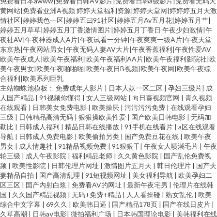
免费看日本awww|免费看日韩AⅤ影片|免费看日韩a级影片|免费看无码大
黄网站|免费看亚洲A视频
婷婷天堂福利资源|婷婷天堂网|婷婷婷五月天激
情社区|婷婷我色一区|婷婷五曰91社区|婷婷五月Av五月花|婷婷五月艹|
婷婷五月草草|婷婷五月丁香激情图片|婷婷五月丁香日
午夜少妇激情|午
夜社AV|午夜神器成人A片|午夜试看一分钟|午夜爽爽一级A片|午夜天堂
东京热|午夜网站男女|午夜无码人妻AV大片|午夜香蕉福利|午夜性爱AV
欧美午夜成人|欧美午夜福利|欧美午夜福利AA片|欧美午夜福利影院社|欧
美午夜男女|欧美午夜啪啪啪|欧美午夜日B视频|欧美午夜网|欧美午夜综
合福利|欧美系列巨乳
主站蜘蛛池模板：
免费成年人影片
|
日本人妖一区二区
|
孕妇三级片
|
成
人国产精品
|
91视频你懂得
|
女人三级网站
|
向日葵视频官网
|
青久视频
在线观看
|
日韩美女免费电影
|
欧美操屄
|
污污污污免费
|
在线观看孕妇
三级
|
日韩精品高清无码
|
狠狠操欧美性爱
|
国产欧美日韩电影
|
无码加
勒比
|
日韩成人福利
|
精品日韩在线播放
|
91手机在线看片
|
a区在线观看
导航
|
日韩成人免费电影
|
欧美偷拍另类
|
国产免费豆花在线
|
欧美午夜
男女
|
成人情趣社
|
91精品视频免费
|
91狠狠干
|
午夜女人喷潮毛片
|
午夜
轮三级
|
成人午夜影院
|
福利精品老师
|
久久黄色影院
|
国产乱伦免费视
频
|
欧美性影院
|
日韩伦理片网址
|
激情图片五月天
|
韩日伦理片
|
国产夫
妻精品自拍
|
国产高清乱理
|
91短视频网址
|
美女福利导航
|
欧美孕妇二
区三区
|
国产内射白浆
|
免费看AV的网址
|
最新午夜宅男
|
伦理片在线韩
国
|
久久国产精品视频
|
无码+免费+精品
|
人人看操碰
|
熟女乱伦
|
欧美
综合中文字幕
|
69久久
|
欧美韩日逼
|
国产精品178页
|
国产在线日皮片
|
久草高潮
|
日韩aⅴ电影
|
微拍福利广场
|
日本韩国理论电影
|
美韩福利在线