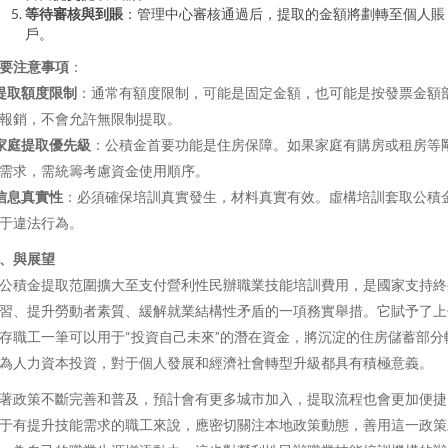
等待審核與到賬
：管理中心審核通過后，提取的金額將劃轉至個人賬
戶。
要注意事項
：
提取額度限制
：通常有額度限制，可能是固定金額，也可能是按發票金額
報銷，不會允許無限制提取。
家庭提取優先級
：公積金首要功能是住房保障。如果家庭有購房或租房等
需求，需統籌考慮資金使用順序。
信息真實性
：必須確保培訓真實發生，材料真實有效。虛構培訓套取公積
于違法行為。
、與展望
公積金提取范圍擴大至支付營利性民辦職業技能培訓費用，是國家支持終
習、提升勞動者素質、緩解就業結構性矛盾的一項務實舉措。它賦予了上
存職工一筆可以用于“投資自己未來”的潛在資金，將沉淀的住房儲蓄部分
為人力資本投資，對于個人發展和經濟社會轉型升級都具有積極意義。
著政策不斷完善和普及，預計會有更多城市加入，提取流程也會更加便捷
于有提升技能需求的職工來說，應密切關注本地政策動態，善用這一政策