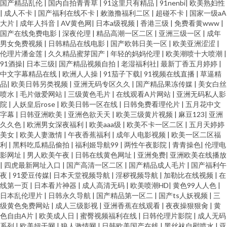
国产精品乱伦
|
国内自拍青青草
|
91这里只有精品
|
91nenbi
|
欧美熟妇性
|
成人不卡
|
国产福利在线不卡
|
敕激撸福利二区
|
超碰不卡
|
国家一级aA
大片
|
成年人抖音
|
AV黄色网
|
日本a级视频
|
香港三级
|
免费看黄www
|
国产在线免费电影
|
深夜伦理
|
精品高潮一区二区
|
亚洲三级一区
|
成年
男女免费视频
|
日韩精品在线电影
|
国产欧韩日美一区
|
欧美亚洲涩涩
|
伦理片潘金莲
|
久久精品蜜芽国产
|
年轻的妈妈伦理
|
欧美潮喷十大喷潮
|
91酒操
|
日本三级
|
国产精品视频自拍
|
老湿福利社
|
最新丁香五月婷婷
|
中文字幕精品在线
|
欧洲人人操
|
91茄子下载
|
91视频在线直播
|
草逼精
品
|
欧美日韩另类视频
|
亚洲无码专区久久
|
国产精品果冻传媒
|
美女白丝
喷水
|
毛片做爱网站
|
三级黄色毛片
|
在线观看A片网站
|
亚洲无码私人影
院
|
人妖皇后rose
|
欧美日韩一区在线
|
日韩免费看理伦片
|
五月花中文
字幕
|
日韩亚洲欧美
|
亚洲色欲天天
|
欧美三级黄片视频
|
麻豆123
|
亚洲
久久色
|
欧洲男女深夜福利
|
欧美aaa级
|
欧美不卡一区二区
|
五月天婷婷
美女
|
欧美人妻激情
|
午夜香蕉福利
|
成年人电影视频
|
欧美一区二区福
利
|
黑料吃瓜精品偷拍
|
福利姬导航99
|
两性午夜影院
|
青青操色
|
伦理电
影网址
|
男人欧美午夜
|
日韩在线黄色网址
|
亚洲免费
|
亚洲欧美在线播放
|
四虎最新网址入口
|
国产高清一区二区
|
国产精品成人毛片
|
国产福利午
夜
|
91爱豆传媒
|
日本天堂视频导航
|
淫秽视频导航
|
加勒比在线视频
|
在
线第一页
|
日本看片神器
|
成人高清无码
|
欧美喷潮HD
|
黄色99人人色
|
日本乱伦理片
|
日韩永久导航
|
国产精品第一区二
|
国产ts人妖视频
|
三
级黄色免费网站
|
成人三级影视
|
亚洲香蕉在线观看
|
夜夜操狠狠肏
|
黄
色自由A片
|
欧美成人日
|
蜜臀视频福利在线
|
日韩伦理片影院
|
成人无码
系列
|
欧美妞干网
|
狼人激情网
|
日韩欧美国产在线
|
黑丝袜自慰喷水
|
亚