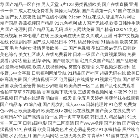
荐
国产精品一区自拍
男人天堂
a片123
另类视频欧美
国产在线直播
亚洲
卡一卡二
成人在线免费看黄
操操无码视频
国产高清第一页
91国产在线播
放
国产女人夜夜做
国产在线小视频
91com
91豆花成人
哪里有A片网址
精产国品
香蕉视频国产精品
91九色福利
成人国产无线视
欧美日韩性生活
片
国产伦理剧
国产精品无套无码
成年人网站免费
国产精品1000
91九色
在线视频
日本伦理片在线
三级无码在线天堂
久久成人亚洲
日本中文视频
在线
伦理剧推荐
国产成人精品日本
97甜桃品种介绍
91插插插
欧美SE第
二页
毛片内射女
激情另类欧美一二
国产色视频
孕妇三级av无码
日韩欧
美色综合
美女社区成人
在线免费看片
日本一级
国产传媒视频网站
免费
观看污网站
最新激情h网站
国产喷浆抽搐
宅男久久国产精品
国产乱肥老
妇
最新福利影院
欧美人妖视频网站
窝窝午夜理论
久草视频深夜福利
波
多野步中文字幕
日韩福利网址导航
91精品国产社区
超碰无码在线
欧美日
韩高清免费
国产激情视频三区
宅男福利在线播放
91视频污导航
国产啪亚
洲国
欧美性爱密臀
疯狂少妇喷潮
欧美肏屄一区二区
国产乱伦免费观看
偷拍草草草
97狠狠插
香蕉视频下载污版
三级黄色视频网址
午夜99
91日
逼视频
国产成在线观看
萌白酱一线天
乱伦五月天婷婷
美腿丝袜在线观看
国产精品3p
91综合碰
国产乱女乱
成人xxxxx
日韩伦理片
91色爱
免费黄
色av网址
欧美肥老妇
欧美在线tv
加勒比在线视屏
国产美女在线免费
91
香蕉污APP
国产高清自拍一区
第一页草草影院
韩日成人
精品福利
91天
堂一区二区
日韩a级电影
国产二区高清
国产www视频
国产粉嫩
国产男女
猛视频
91社在线看
欧美日韩黄色片
变态另态另类2
91李宗精品
黑丝袜自
慰喷水
乱伦五月
国产无码网站
三级无毒免费
青青草51
91丝袜在线
91九