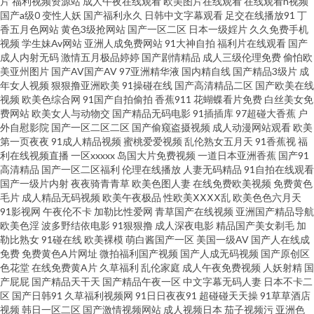
片
福利视频资源站
成人午夜在线观看
欧美图片在线观看
在线观看h视频
国产a级0
变性人妖
国产福利永久
日韩中文字幕观看
足交在线播放91
丁
91视社 A级片导航 国产日韩操逼 日韩在线色网 亚洲人成小说网 91视频一区
香五月色网站
黄色3级抢网站
国产一区二区
日本一级婬片
久久免费手机
视频
学生妹Av网站
亚洲人成免费网站
91大神自拍
福利片在线观看
国产
成人内射无码
激情五月极品婷婷
国产剧情精品
成人三级伦理免费
偷怕欧
蜜桃 99碰碰 国产极品少 另类AV激情 日本A片福利剧场 熟女色福利导航 在线
美亚州图片
国产AV国产AV
97亚洲精华液
国内精自线
国产精品3级片
成
年女人视频
狠狠撸亚洲欧美
91操碰在线
国产高清精品二区
国产欧美在线
观看ab 成人在线一区二区 韩日无码射 免费成人 91喷浆 超碰在线99 欧美TV一
视频
欧美色综合网
91国产自拍偷拍
香蕉911
花蝴蝶看片免费
白丝美女免
费网站
欧美女人与动物交
国产精品无码电影
91插插库
97超碰大香蕉
户
外自慰影院
国产一区二区二区
国产偷窥盗摄视频
成人动漫网站观看
欧美
二三 人妖激情 91成人在线网址 91蜜桃吴梦梦 www欧美91 岛国com 久草福
第一页夜夜
91成人精品视频
蜜桃爱爱视频
乱伦熟女五月天
91香蕉视
福
利在线视频直播
一区xxxxx
岛国大片免费视频
一道日本亚洲香蕉
国产91
利导航 青青操无码自拍 三级国产视频 99热在线看75 国产在线视频91 精免费
高清精品
国产一区二区福利
伦理在线播放
人妻无码精品
91自拍在线观看
国产一级片内射
夜夜骑青青草
欧美色图人妻
在线免费欧美视频
免费黄色
毛片
成人精品无码视频
欧美午夜极品
性欧美ⅩⅩⅩⅩ乱
欧美色色六月天
国产 蜜臀av勉费论理 欧美日韩精品中文 91vv免费视频 91足交网 东京热AV无
91影视网
午夜伦不卡
加勒比性爱网
青草国产在线视频
亚洲国产精品导航
欧美色淫
波多野结依电影
91狠狠撸
成人深夜电影
精品国产美女剃毛
加
码 国产区五五区 久草福利免费 麻豆狼人伊人 日本干逼操 三级片网站在线 午
勒比熟女
91碰在线
欧美裸模
萌白酱国产一区
美国一级AV
国产人在线成
免费
免费黄色A片网址
微拍福利国产视频
国产人成无码视频
国产原创区
色花堂
在线免费黄A片
久草福利
乱伦家庭
成人午夜免费视频
人妖射精
国
夜少妇无 波多野结衣九区 成人91破解版 国产黄页 激情午夜 超碰色色人人 另
产屁屁
国产精品天干天
国产精品午夜一区
中文字幕无码人妻
日本不卡二
区
国产日韩91
久草福利视频网
91日日夜夜91
超碰碰天天操
91草草酒店
类色亚洲 福利黄色 91免费精彩视频 日韩精品免费看 超碰在线网站 狠狠谢影
视频
韩日一区二区
国产激情视频网站
成人视频日本
茄子视频污
亚洲色