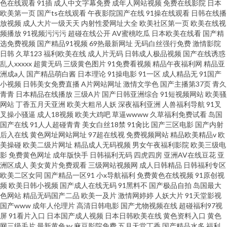
色在线观看
91插
成人中文字幕免费
成年人网站视频
免费在线影院
日本
欧美第一页
国产ts在线观看
午夜影院国产在线
91操在线观看
日韩在线播
放视频
成人大片一级天天
内射性爱网址大全
欧美社区第一页
欧美在线视
频播放
91视频污污污
超碰在线公开
AV蜜桃吃瓜
日本欧美在线看
国产精
选免费视频
国产精品91视频
69热最新网址
无码白丝强行免费
激情影院
日韩
久草123
福利欧美在线
成人片无码
日韩成人极品视频
国产在线诱惑
乱人xxxxx
超黄无码
三级黄色图片
91免费看视频
精品午夜福利网
精品亚
洲成a人
国产精品萌白酱
日本理论
91操电影
91一区
成人精品无
91国产
小视频
日韩美女免费直播
A片网站网址
激情文学色
国产主播第37页
青久
青青
日本精品在线播放
三级A片
国产日韩亚洲综合
91短视频网站
欧美骚
网站
丁香五月天亚洲
欧美大粗吊人妖
深夜福利亚洲
人兽福利导航
91叉
叉操小骚逼
成人18视频
欧美大鸡吧
草逼wwww
久草福利免费试看
岛国
国产在线
91人人超碰青青
美女白丝18禁
91肏比
国产三区电影
国产内射
后入在线
黄色网址网站网址
97超在线视
免费视频网站
精品欧美精品v
欧
美操碰
欧美二级片网址
精品成人无码视频
男女午夜福利影院
欧美三级电
影
免费黄色网址
成年版快手
日韩福利无码
四虎四房
亚洲AV在线豆花
亚
洲区成人
美女黄片免费观看
三级网站视频网
成人日韩精品
日韩福利专区
欧美二区女同
国产精品一区91
小x导航福利
免费黄色在线视频
91原创视
频
欧美日韩小视频
国产成人在线无码
91黑料不
国产极品自拍
岛国最大
色网站
精品无码国产二品
欧美一及片
激情网婷婷
人妖大片
91天堂影视
国产www
成年人伦理片
高清日韩电影
国产尤物视频在线
超碰福利97视
屏
91看片入口
日本国产成人视频
日本日韩欧美在线
黄色资料入口
黄色
网三级毛片
最新黄色av
麻豆影院免费
五月天堂丁香
国产精品水多
福利