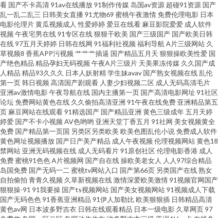
看
国产不卡高清
91av在线播放
91制作传媒
岛国av资源
超碰91资源
国产
乱一乱二乱三
日韩美女直播
91尤物69
蜜桃午夜激情
免费伦理电影
日本
wwwcom黄 蜜桃无线传媒 影音先锋国产性爱 97尤物视频 东京热大乱w姦 欧
电影伦理片
黄瓜视频成人
性爱婷婷
爱豆在线看
麻豆影院爱爱
成人软件
视频
午夜宅男在线
91专区在线
狠狠干欧美
国产三级国产
国产欧美日韩
在线
97五月天婷婷
日韩在线网
91福利社视频
福利导航
A片三级网站
久
美涩涩导航 午夜福利图片 91精品资源网 超碰探花免费91 韩国电影色色 人妖
草视频8
香蕉APP污视频
艹艹艹插逼
国产精品五月天
狠狠操欧美性爱
国
产绝色精品
精品孕妇无码视频
午夜A片三级片
天美果冻传媒
久久国产成
麻豆视频 亚洲三级av 超碰人人三级 韩国av高清无码 91网页官网页 国产精品
人精品
精品93久久久
日本人妖射精
学生妹avav
国产熟女视频在线
乱伦
第一页
韩日视频
高清国产剧观看
人妻少妇视频二区
成人无码高清毛片
亚洲av激情电影
午夜导航在线
国内主播第一页
国产高清电影网址
91社区
乱草 老湿机69福利社 日本性爱A片 尤物导航福利 国产AV自拍网 六月天综合
论坛
免费网站黄色在线
久久偷拍高清亚洲
91午夜在线免费
亚洲精品第五
页
麻豆网站在线观看
91精选国产
国产精品亚洲
黄色三级成年
五月天婷
色色 日韩美女大片 在线观看黄色电影 av导航网址网站 福利色导航 久久草国
婷爱
国产不卡小视频
AV色哟哟
亚洲天堂丁香五月
91社网
美女视频黄全
免费
国产精品第一页国
另类区另类欧美
欧美色图乱伦小说
免费成人软件
黄色网址视频播放
国产日产美产精品
成人午夜视频
伦理视频网站
黄色18
产精品 日韩成人大片 91精品孕妇系列 超碰人人草人妻 精品爱啪 日本69视频
禁网站
亚洲无码视频在线
成人无码看片
91原创社区
伦理电影香港
成人
免费
蜜桃91色色
A片视频网
国产自在线
操欧美老女人
人人97综合精品
91最新福利视频 精品24区 欧美性00 五月丁香福利网 91黄在线观看网 肏屄麻
岛国免费
国产无码一二
蜜桃tv网站入口
国产第66页
另类国产在线
熟女
自拍偷拍
青青久视频
久草新视频在线
激情深爱欧美激情
91视频官网国产
狠狠操-91
91我要操
国产ts视频网站
国产美女视频网站
91视频成人下载
豆 久草久色首页 天天国产综合 91人妻字幕 成人黄色电影网址 久久偷拍网站
国产无码色色
91香蕉亚洲精品
91伊人加勒比
欧美狠狠插
日韩精品高清
黄色av网
日本波多野吉衣
日韩在线观看精品
日本一级电影
久草网页
97
日本中文字幕成人 亚洲欧美不卡线 97色色亚洲成人 黑人探花色图 欧洲综合