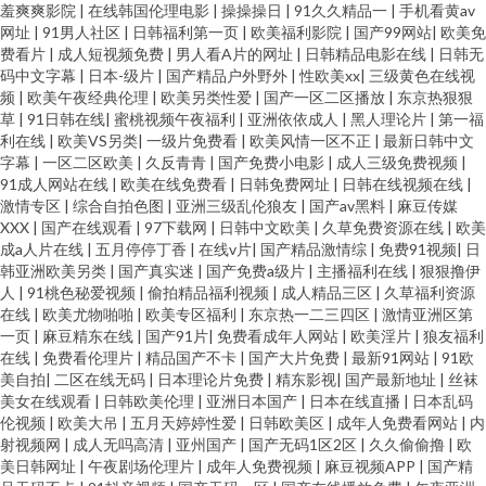
羞爽爽影院
|
在线韩国伦理电影
|
操操操日
|
91久久精品一
|
手机看黄av
网址
|
91男人社区
|
日韩福利第一页
|
欧美福利影院
|
国产99网站
|
欧美免
费看片
|
成人短视频免费
|
男人看A片的网址
|
日韩精品电影在线
|
日韩无
码中文字幕
|
日本-级片
|
国产精品户外野外
|
性欧美xx
|
三级黄色在线视
频
|
欧美午夜经典伦理
|
欧美另类性爱
|
国产一区二区播放
|
东京热狠狠
草
|
91日韩在线
|
蜜桃视频午夜福利
|
亚洲依依成人
|
黑人理论片
|
第一福
利在线
|
欧美VS另类
|
一级片免费看
|
欧美风情一区不正
|
最新日韩中文
字幕
|
一区二区欧美
|
久反青青
|
国产免费小电影
|
成人三级免费视频
|
91成人网站在线
|
欧美在线免费看
|
日韩免费网址
|
日韩在线视频在线
|
激情专区
|
综合自拍色图
|
亚洲三级乱伦狼友
|
国产av黑料
|
麻豆传媒
XXX
|
国产在线观看
|
97下载网
|
日韩中文欧美
|
久草免费资源在线
|
欧美
成a人片在线
|
五月停停丁香
|
在线v片
|
国产精品激情综
|
免费91视频
|
日
韩亚洲欧美另类
|
国产真实迷
|
国产免费a级片
|
主播福利在线
|
狠狠撸伊
人
|
91桃色秘爱视频
|
偷拍精品福利视频
|
成人精品三区
|
久草福利资源
在线
|
欧美尤物啪啪
|
欧美专区福利
|
东京热一二三四区
|
激情亚洲区第
一页
|
麻豆精东在线
|
国产91片
|
免费看成年人网站
|
欧美淫片
|
狼友福利
在线
|
免费看伦理片
|
精品国产不卡
|
国产大片免费
|
最新91网站
|
91欧
美自拍
|
二区在线无码
|
日本理论片免费
|
精东影视
|
国产最新地址
|
丝袜
美女在线观看
|
日韩欧美伦理
|
亚洲日本国产
|
日本在线直播
|
日本乱码
伦视频
|
欧美大吊
|
五月天婷婷性爱
|
日韩欧美区
|
成年人免费看网站
|
内
射视频网
|
成人无吗高清
|
亚州国产
|
国产无码1区2区
|
久久偷偷撸
|
欧
美日韩网址
|
午夜剧场伦理片
|
成年人免费视频
|
麻豆视频APP
|
国产精