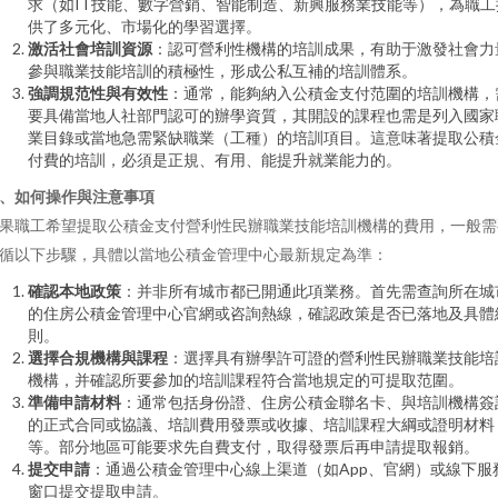
求（如IT技能、數字營銷、智能制造、新興服務業技能等），為職工
供了多元化、市場化的學習選擇。
激活社會培訓資源
：認可營利性機構的培訓成果，有助于激發社會力
參與職業技能培訓的積極性，形成公私互補的培訓體系。
強調規范性與有效性
：通常，能夠納入公積金支付范圍的培訓機構，
要具備當地人社部門認可的辦學資質，其開設的課程也需是列入國家
業目錄或當地急需緊缺職業（工種）的培訓項目。這意味著提取公積
付費的培訓，必須是正規、有用、能提升就業能力的。
、如何操作與注意事項
果職工希望提取公積金支付營利性民辦職業技能培訓機構的費用，一般需
循以下步驟，具體以當地公積金管理中心最新規定為準：
確認本地政策
：并非所有城市都已開通此項業務。首先需查詢所在城
的住房公積金管理中心官網或咨詢熱線，確認政策是否已落地及具體
則。
選擇合規機構與課程
：選擇具有辦學許可證的營利性民辦職業技能培
機構，并確認所要參加的培訓課程符合當地規定的可提取范圍。
準備申請材料
：通常包括身份證、住房公積金聯名卡、與培訓機構簽
的正式合同或協議、培訓費用發票或收據、培訓課程大綱或證明材料
等。部分地區可能要求先自費支付，取得發票后再申請提取報銷。
提交申請
：通過公積金管理中心線上渠道（如App、官網）或線下服
窗口提交提取申請。