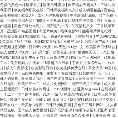
免费的黄色mv
|
欧美首页
|
欧美日韩资源
|
国产精品无码成人
|
三级片福
利不孬
|
欧美福利影院在线
|
日韩深夜福利久久
|
成人动漫精品
|
淫秽极
品影视播放
|
欧美3区
|
成人无码勉费视频
|
午里影院打屁屁
|
国产免费人
成
|
亚洲香花综合网
|
加勒比不卡视频
|
黄片视频在线免费
|
内射白嫩少
妇超碰
|
黄色三级处女毛片
|
国产乱乱一区
|
午夜福利男女
|
丁香婷婷五
月
|
亚洲国产精品视频
|
岛国片欧美
|
福利电影91
|
能看毛片网址推荐
|
亚州欧美视频
|
91插插插入口
|
最新A片网址
|
干露脸熟女
|
男人的AV3级
|
免费看片软件下载
|
福利影院在线看
|
日韩三级A片
|
精品国产成人
|
国
产视频视频观看
|
日韩新片快播
|
AV天堂
|
91社中文
|
欧美国产日韩综合
|
成人做爱无码A片
|
无码窝导航
|
欧美色图自拍
|
狠狠撸天天日
|
91日妣
|
91国产视频
|
最新午夜宅男
|
日韩高清在线
|
国产黄色三级网站
|
91视频
二区
|
免费视频片在线看
|
18禁超污在线看
|
丁香五月激综合网
|
古代A
片
|
成人午夜影视
|
欧美影院日韩
|
欧美视频免费在线
|
男女大黄18级
|
欧
美性综合网
|
岛国黄色网址
|
免费国产在线播放
|
日韩欧美乱伦一区
|
日
韩无码影视
|
欧美成人福利
|
国产在线青青草
|
日韩欧美国产一区
|
福利
在线电影
|
欧美日韩一二
|
成人片免费网站
|
国产三级片在线看
|
成人床
上视频无码
|
日韩欧美A片网址
|
91tv澳洲华人
|
亚洲综合see
|
在线视频
一卡二卡
|
国产欧美在线
|
91国产探花
|
在线AV在线观看
|
日本三级美女
网站
|
欧洲性爱日韩
|
日韩女同
|
尤物网页
|
麻豆蜜桃视频
|
伦理片交换
|
国产在线一
|
欧美怡A春播
|
日韩亚洲电影网
|
黄色片三级片网站
|
人人爽
精品在线
|
国产成人免费播放
|
国产高清乱说
|
啪啪午夜福利
|
亚洲伦理
在线播放
|
偷偷撸天天操
|
亚洲肏逼
|
深夜激情久久蜜桃
|
人妻夜夜爽
|
欧