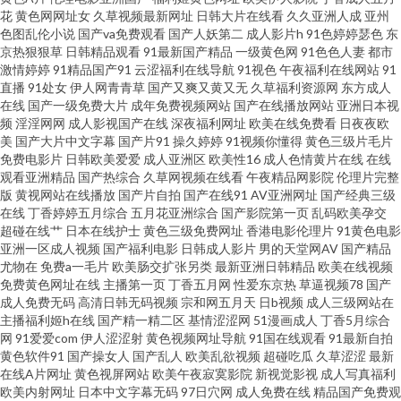
花
黄色网网址女
久草视频最新网址
日韩大片在线看
久久亚洲人成
亚州
色图乱伦小说
国产va免费观看
国产人妖第二
成人影片h
91色婷婷瑟色
东
福利视频合集 久久97影院 人人爽人人爽 午夜福利姬 91色花堂 波多野解衣 都
京热狠狠草
日韩精品观看
91最新国产精品
一级黄色网
91色色人妻
都市
激情婷婷
91精品国产91
云涩福利在线导航
91视色
午夜福利在线网站
91
市激激情 狠狠撸夜夜操 蜜桃社一区二区 日本加勒比av 五月天深爱网 做爱丝
直播
91处女
伊人网青青草
国产又爽又黄又无
久草福利资源网
东方成人
在线
国产一级免费大片
成年免费视频网站
国产在线播放网站
亚洲日本视
频
淫淫网网
成人影视国产在线
深夜福利网址
欧美在线免费看
日夜夜欧
足网 国产不卡二区 久久香蕉丁香 欧美做爱直播 深夜福利美女网站 影音先锋
美
国产大片中文字幕
国产片91
操久婷婷
91视频你懂得
黄色三级片毛片
免费电影片
日韩欧美爱爱
成人亚洲区
欧美性16
成人色情黄片在线
在线
变太累别 99爱网页版 大香蕉在钱观看 黄色地址五月天 蜜桃视频免费版 深夜
观看亚洲精品
国产热综合
久草网视频在线看
午夜精品网影院
伦理片完整
版
黄视网站在线播放
国产片自拍
国产在线91
AV亚洲网址
国产经典三级
在线
丁香婷婷五月综合
五月花亚洲综合
国产影院第一页
乱码欧美孕交
艹艹 在线看黄专用网站 97人人摸人人爽 国产人妖另类在线 老司机福利社91
超碰在线艹
日本在线护士
黄色三级免费网址
香港电影伦理片
91黄色电影
亚洲一区成人视频
国产福利电影
日韩成人影片
男的天堂网AV
国产精品
日本网站www 亚洲av总站 91视频登陆 东方av超碰 久久波多野视频 人妖谢精
尤物在
免费a一毛片
欧美肠交扩张另类
最新亚洲日韩精品
欧美在线视频
免费黄色网址在线
主播第一页
丁香五月网
性爱东京热
草逼视频78
国产
成人免费无码
高清日韩无码视频
宗和网五月天
日b视频
成人三级网站在
视频 91vv视频 AV宅配站 国产1区2区 精品国产欧美日韩 欧美人操 日韩午夜福
主播福利姬h在线
国产精一精二区
基情涩涩网
51漫画成人
丁香5月综合
网
91爱爱com
伊人涩涩射
黄色视频网址导航
91国在线观看
91最新自拍
利影院 尤物喷水 大香蕉9 久久国产东北淫好 日本视频wwww 91日在线 91视
黄色软件91
国产操女人
国产乱人
欧美乱欲视频
超碰吃瓜
久草涩涩
最新
在线A片网址
黄色视屏网站
欧美午夜寂寞影院
新视觉影视
成人写真福利
欧美内射网址
日本中文字幕无码
97日穴网
成人免费在线
精品国产免费观
频人人 97超碰在线免费 色五月97 日本爱爱片 午夜av电影 人人操AV