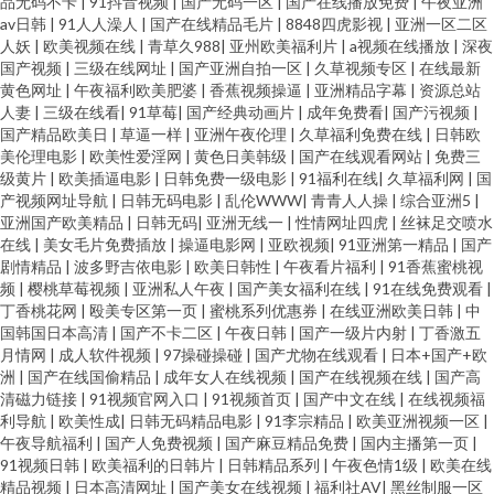
品无码不卡
|
91抖音视频
|
国产无码一区
|
国产在线播放免费
|
午夜亚洲
av日韩
|
91人人澡人
|
国产在线精品毛片
|
8848四虎影视
|
亚洲一区二区
人妖
|
欧美视频在线
|
青草久988
|
亚州欧美福利片
|
a视频在线播放
|
深夜
国产视频
|
三级在线网址
|
国产亚洲自拍一区
|
久草视频专区
|
在线最新
黄色网址
|
午夜福利欧美肥婆
|
香蕉视频操逼
|
亚洲精品字幕
|
资源总站
人妻
|
三级在线看
|
91草莓
|
国产经典动画片
|
成年免费看
|
国产污视频
|
国产精品欧美日
|
草逼一样
|
亚洲午夜伦理
|
久草福利免费在线
|
日韩欧
美伦理电影
|
欧美性爱淫网
|
黄色日美韩级
|
国产在线观看网站
|
免费三
级黄片
|
欧美插逼电影
|
日韩免费一级电影
|
91福利在线
|
久草福利网
|
国
产视频网址导航
|
日韩无码电影
|
乱伦WWW
|
青青人人操
|
综合亚洲5
|
亚洲国产欧美精品
|
日韩无码
|
亚洲无线一
|
性情网址四虎
|
丝袜足交喷水
在线
|
美女毛片免费插放
|
操逼电影网
|
亚欧视频
|
91亚洲第一精品
|
国产
剧情精品
|
波多野吉依电影
|
欧美日韩性
|
午夜看片福利
|
91香蕉蜜桃视
频
|
樱桃草莓视频
|
亚洲私人午夜
|
国产美女福利在线
|
91在线免费观看
|
丁香桃花网
|
殴美专区第一页
|
蜜桃系列优惠券
|
在线亚洲欧美日韩
|
中
国韩国日本高清
|
国产不卡二区
|
午夜日韩
|
国产一级片内射
|
丁香激五
月情网
|
成人软件视频
|
97操碰操碰
|
国产尤物在线观看
|
日本+国产+欧
洲
|
国产在线国偷精品
|
成年女人在线视频
|
国产在线视频在线
|
国产高
清磁力链接
|
91视频官网入口
|
91视频首页
|
国产中文在线
|
在线视频福
利导航
|
欧美性成
|
日韩无码精品电影
|
91李宗精品
|
欧美亚洲视频一区
|
午夜导航福利
|
国产人免费视频
|
国产麻豆精品免费
|
国内主播第一页
|
91视频日韩
|
欧美福利的日韩片
|
日韩精品系列
|
午夜色情1级
|
欧美在线
精品视频
|
日本高清网址
|
国产美女在线视频
|
福利社AV
|
黑丝制服一区