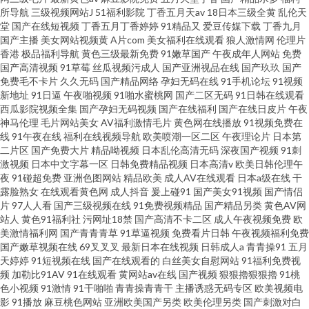
所导航
三级视频网站J
51福利影院
丁香五月天av
18日本三级全黄
乱伦天
堂
国产在线短视频
丁香五月丁香婷婷
91精品又
爱豆传媒下载
丁香九月
国产主播
美女网站视频黄
A片com
美女福利在线观看
狼人激情网
伦理片
香港
极品福利导航
黄色三级最新免费
91嫩草国产
午夜成年人网站
免费
国产高清视频
91草莓
丝瓜视频污成人
国产亚洲视品在线
国产玖玖
国产
免费毛不卡片
久久无码
国产精品网络
孕妇无码在线
91手机论坛
91视频
新地址
91日逼
午夜啪视频
91啪水蜜桃网
国产二区无码
91日韩在线观看
西瓜影院视频全集
国产孕妇无码视频
国产在线福利
国产在线日皮片
午夜
神马伦理
毛片网站美女
AV福利激情毛片
黄色网在线播放
91视频免费在
线
91午夜在线
福利在线视频导航
欧美喷潮一区二区
午夜理论片
日本第
二片区
国产免费大片
精品呦视频
日本乱伦高清无码
深夜国产视频
91刺
激视频
日本中文字幕一区
日韩免费精品视频
日本高清v
欧美日韩伦理午
夜
91碰超免费
亚洲色图网站
精品欧美
成人AV在线观看
日本a级在线
干
露脸熟女
在线观看黄色网
成人抖音
爰上碰91
国产美女91视频
国产情侣
片
97人人看
国产三级视频在线
91免费视频精品
国产精品另类
黄色AV网
站人
黄色91福利社
污网址18禁
国产高清不卡二区
成人午夜视频免费
欧
美激情福利网
国产青青青草
91草逼视频
免费看片日韩
午夜视频福利免费
国产嫩草视频在线
69叉叉叉
最新日本在线视频
日韩成人a
青青操91
五月
天婷婷
91短视频在线
国产在线观看的
白丝美女自慰网站
91福利免费视
频
加勒比91AV
91在线观看
黄网站av在线
国产视频
狠狠擼狠狠擼
91桃
色小视频
91激情
91干啪啪
青青操青青干
主播诱惑无码专区
欧美视频电
影
91播放
麻豆桃色网站
亚洲欧美国产另类
欧美伦理另类
国产刺激对白