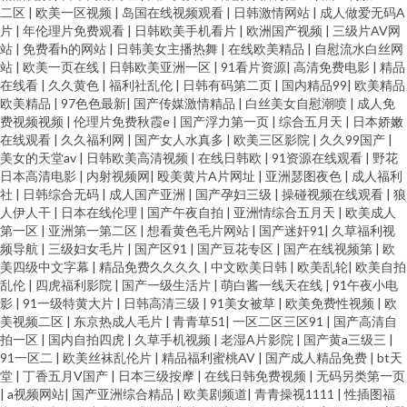
二区
|
欧美一区视频
|
岛国在线视频观看
|
日韩激情网站
|
成人做爱无码A
片
|
年伦理片免费观看
|
日韩欧美手机看片
|
欧洲国产视频
|
三级片AV网
站
|
免费看h的网站
|
日韩美女主播热舞
|
在线欧美精品
|
自慰流水白丝网
站
|
欧美一页在线
|
日韩欧美亚洲一区
|
91看片资源
|
高清免费电影
|
精品
在线看
|
久久黄色
|
福利社乱伦
|
日韩有码第二页
|
国内精品99
|
欧美精品
欧美精品
|
97色色最新
|
国产传媒激情精品
|
白丝美女自慰潮喷
|
成人免
费视频视频
|
伦理片免费秋霞e
|
国产浮力第一页
|
综合五月天
|
日本娇嫩
在线观看
|
久久福利网
|
国产女人水真多
|
欧美三区影院
|
久久99国产
|
美女的天堂av
|
日韩欧美高清视频
|
在线日韩欧
|
91资源在线观看
|
野花
日本高清电影
|
内射视频网
|
殴美黄片A片网址
|
亚洲瑟图夜色
|
成人福利
社
|
日韩综合无码
|
成人国产亚洲
|
国产孕妇三级
|
操碰视频在线观看
|
狼
人伊人干
|
日本在线伦理
|
国产午夜自拍
|
亚洲情综合五月天
|
欧美成人
第一区
|
亚洲第一第二区
|
想看黄色毛片网站
|
国产迷奸91
|
久草福利视
频导航
|
三级妇女毛片
|
国产区91
|
国产豆花专区
|
国产在线视频第
|
欧
美四级中文字幕
|
精品免费久久久久
|
中文欧美日韩
|
欧美乱轮
|
欧美自拍
乱伦
|
四虎福利影院
|
国产一级生活片
|
萌白酱一线天在线
|
91午夜小电
影
|
91一级特黄大片
|
日韩高清三级
|
91美女被草
|
欧美免费性视频
|
欧
美视频二区
|
东京热成人毛片
|
青青草51
|
一区二区三区91
|
国产高清自
拍一区
|
国内自拍四虎
|
久草手机视频
|
老湿A片影院
|
国产黄a三级三
|
91一区二
|
欧美丝袜乱伦片
|
精品福利蜜桃AV
|
国产成人精品免费
|
bt天
堂
|
丁香五月V国产
|
日本三级按摩
|
在线日韩免费视频
|
无码另类第一页
|
a视频网站
|
国产亚洲综合精品
|
欧美剧频道
|
青青操视1111
|
性插图福