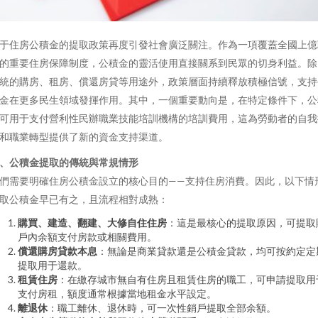
于住房公積金的提取政策再度引發社會廣泛關注。作為一項覆蓋全國上億
的重要住房保障制度，公積金的靈活使用直接關系到民眾的切身利益。除
統的購房、租房、償還房貸等用途外，政策層面持續釋放積極信號，支持
金在更多民生領域發揮作用。其中，一個重要動向是，在特定條件下，公
可用于支付營利性民辦職業技能培訓機構的培訓費用，這為勞動者的自我
和職業轉型提供了新的資金支持渠道。
、公積金提取的傳統與常規情形
們需要明確住房公積金設立的核心目的——支持住房消費。因此，以下情
取公積金早已有之，且流程相對成熟：
購買、建造、翻建、大修自住住房
：這是最核心的提取原因，可提取
戶內余額支付房款或相關費用。
償還購房貸款本息
：無論是商業貸款還是公積金貸款，均可按約定定
提取用于還款。
租賃住房
：在繳存城市無自有住房且租賃住房的職工，可申請提取用
支付房租，額度通常根據當地租金水平設定。
離退休
：職工離休、退休時，可一次性銷戶提取全部余額。