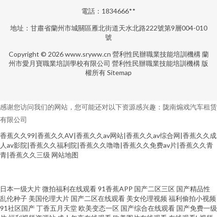
電話：1834666**
地址：甘肅省蘭州市城關區雁北街道天水北路222號第9層004-010
號
Copyright © 2026
www.sryww.cn
營利性民辦職業技能培訓機構
蘭
州市愛月寶職業培訓學校有限公司
營利性民辦職業技能培訓機構
版
權所有
Sitemap
感谢您访问我们的网站，您可能还对以下资源感兴趣：陇南煽戏汽车租赁
有限公司
香蕉久久99|香蕉久久AV|香蕉久久av网站|香蕉久久av综合网|香蕉久久成
人av影院|香蕉久久福利院|香蕉久久噜噜|香蕉久久免费av片|香蕉久久青
青|香蕉久久三级
网站地图
操逼av资源网 成人a高清免费版 最新AV在线 91免费观 91亚洲网站 97在线综
日本一级大片
微拍福利在线观看
91香蕉APP
国产二区三区
国产精品性
乱伦种子
美国伦理大片
国产二区在线观看
美女伦理视频
福利偷拍小视频
91社区国产
丁香五月天堂
欧美变态一区
国产综合在线观看
国产免费一级
合 AV手机天堂网 国产ts在线观看 黄色91网站 日韩A∨小电影 色综合福利导航