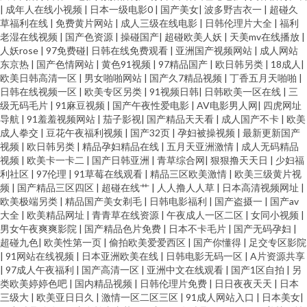
|
成年人在线小视频
|
日本一级电影0
|
国产美女
|
波多野吉衣一
|
超碰久
草福利在线
|
免费黄片网站
|
成人三级在线电影
|
日韩伦理片大全
|
福利
老湿在线视频
|
国产色资源
|
操碰国产
|
超碰欧美人妖
|
天美mv在线播放
|
人妖rose
|
97免费碰
|
日韩在线免费观看
|
亚洲国产视频网站
|
成人网站
东京热
|
国产色情网站
|
黄色91视频
|
97精品国产
|
欧日韩另类
|
18成人
|
欧美日韩高清一区
|
男女啪啪网站
|
国产久7精品视频
|
丁香五月天啪啪
|
日韩在线视频一区
|
欧美专区另类
|
91视频日韩
|
日韩欧美一区在线
|
三
级无码毛片
|
91麻豆视频
|
国产午夜性爱电影
|
AV电影男人网
|
四虎网址
导航
|
91羞羞视频网站
|
茄子影视
|
国产精品天天看
|
成人国产不卡
|
欧美
成人拳交
|
豆花午夜福利视频
|
国产32页
|
孕妇被操视频
|
最新更新国产
视频
|
欧日韩另类
|
精品孕妇精品在线
|
五月天亚洲激情
|
成人无码精品
视频
|
欧美卡一卡二
|
国产日韩亚洲
|
青草综合网
|
狠狠撸天天日
|
少妇福
利社区
|
97伦理
|
91草莓在线观看
|
精品三区欧美激情
|
欧美三级黄片视
频
|
国产精品三区四区
|
超碰在线艹
|
人人撸人人草
|
日本高清视频网址
|
欧美极端另类
|
精品国产美女剃毛
|
日韩电影福利
|
国产盗摄一
|
国产av
大全
|
欧美精品网址
|
青青草在线资源
|
午夜成人一区二区
|
女同小视频
|
男女午夜爽爽影院
|
国产精品色片免费
|
日本不卡毛片
|
国产无码孕妇
|
超碰九色
|
欧美性第一页
|
偷拍欧美爱爱西区
|
国产你懂得
|
足交专区影院
|
91网站在线视频
|
日本亚洲欧美在线
|
日韩电影无码一区
|
A片资源共享
|
97成人午夜福利
|
国产高清一区
|
亚洲中文在线观看
|
国产1区自拍
|
另
类欧美婷婷色吧
|
国内精品视频
|
日韩伦理片免费
|
日日夜夜天天
|
日本
三级大
|
欧美亚日日久
|
激情一区二区三区
|
91成人网站入口
|
日本美女
|