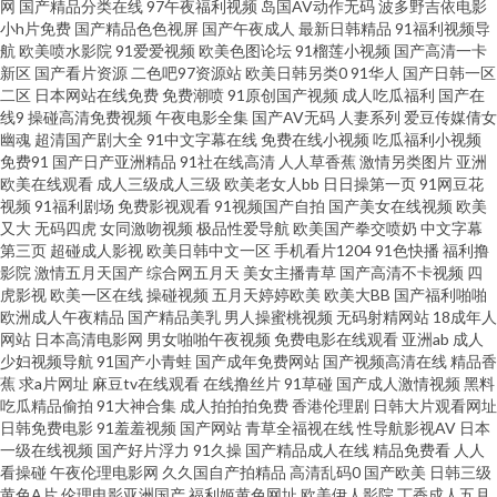
网
国产精品分类在线
97午夜福利视频
岛国AV动作无码
波多野吉依电影
小h片免费
国产精品色色视屏
国产午夜成人
最新日韩精品
91福利视频导
一区 欧美日韩操逼A 91大神网站 91在线丝袜 果冻传媒一级A片 欧美性爱网址
航
欧美喷水影院
91爱爱视频
欧美色图论坛
91榴莲小视频
国产高清一卡
新区
国产看片资源
二色吧97资源站
欧美日韩另类0
91华人
国产日韩一区
二区
日本网站在线免费
免费潮喷
91原创国产视频
成人吃瓜福利
国产在
日韩欧美中字 五月天婷婷999 伊人久操综合在线 99东京热 成人性交影片 激
线9
操碰高清免费视频
午夜电影全集
国产AV无码
人妻系列
爱豆传媒倩女
幽魂
超清国产剧大全
91中文字幕在线
免费在线小视频
吃瓜福利小视频
情综合网淫淫网 老司机色狼影院 日本成人黄色电影 微拍福利地址av 亚洲午
免费91
国产日产亚洲精品
91社在线高清
人人草香蕉
激情另类图片
亚洲
欧美在线观看
成人三级成人三级
欧美老女人bb
日日操第一页
91网豆花
视频
91福利剧场
免费影视观看
91视频国产自拍
国产美女在线视频
欧美
夜剧场 91精品变态直播 超碰97制服 国外变态另类网站 老司机亚洲天堂 日韩
又大
无码四虎
女同激吻视频
极品性爱导航
欧美国产拳交喷奶
中文字幕
第三页
超碰成人影视
欧美日韩中文一区
手机看片1204
91色快播
福利撸
欧美国产精品 91干逼精品 97在线超碰综合 日本a黄 无码色导航 在线免费91
影院
激情五月天国产
综合网五月天
美女主播青草
国产高清不卡视频
四
虎影视
欧美一区在线
操碰视频
五月天婷婷欧美
欧美大BB
国产福利啪啪
欧洲成人午夜精品
国产精品美乳
男人操蜜桃视频
无码射精网站
18成年人
AA福利在线观看 成人区人妻视频 国产内射自拍cm 九九热超碰精品 日本
网站
日本高清电影网
男女啪啪午夜视频
免费电影在线观看
亚洲ab
成人
少妇视频导航
91国产小青蛙
国产成年免费网站
国产视频高清在线
精品香
www色色 午夜成人免费AV 中文AV三级 91偷拍导航 波多野吉依 国产毛片AA
蕉
求a片网址
麻豆tv在线观看
在线撸丝片
91草碰
国产成人激情视频
黑料
吃瓜精品偷拍
91大神合集
成人拍拍拍免费
香港伦理剧
日韩大片观看网址
日韩免费电影
91羞羞视频
国产网站
青草全福视在线
性导航影视AV
日本
老司机天天干 2026全色网 91制作视频在线 福利所av 狼友色综合 日本A片 五
一级在线视频
国产好片浮力
91久操
国产精品成人在线
精品免费看
人人
看操碰
午夜伦理电影网
久久国自产拍精品
高清乱码0
国产欧美
日韩三级
月天色导航 精品偷拍 人人婷婷五月天 五月天三级网 91美女黑料免费 BT色图
黄色A片
伦理电影亚洲国产
福利姬黄色网址
欧美伊人影院
丁香成人五月