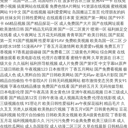
免费艹
岛国一区二区
岛国动作片在
波多野吉衣三级
亚洲AV一卡
在线免
费小视频
搞黄网站在线观看
免费色情A片网扯
91资源在线视频
蜜桃视频
网站
91中文
国产在线视频
福利爱爱网址
岛国搬运工首页
伦理朋友的妈
色 午夜理论 99资源总站 国产b站久久 久久男人的天堂 日本三级网站 亚洲综
妈
丝袜女同
日韩性爱网址
在线观看日本黄
亚洲国产第一网站
国产99不
卡
66精品视频
国产精品探花一区
成人免费国产大片
国产在线网址观看
合另类 www97操 国模1024 免费黑丝自慰网 亚洲色图日韩 超碰新地址 激情
欧美激情日韩
国产精品无码亚洲
国产一区二区黄片
喷潮一区
福利姬足交
在线看
成人午夜网址
五月花无码视频
青青草国产
欧美日韩乱
国产屁屁
第一页
91国产视频网
性爱草逼91AV
免费欧美视频
欧美岛国一区二区
少
九九久久 人妖另类 午夜影院060 wwwAV网站址 国产一区二 欧美aa中文字幕
妇喷水18禁
51漫画APP
丁香五月花激情网
欧美爱爱tv视频
免费五月丁
香视频
97香蕉超级碰碰
国产免费看二区
三级黄色片网站
综合网黄
在线
午夜福利视频1 变态另类区 久久在肏 熟女风骚福利导航 91岁成人网站 岛国午
播放观看
欧美电影在线
伦理片在哪里看
蜜桃午夜网
久草资源在
日本三
级大全
久久福利
福利所导航视频
成人片免费
国产第9页
中文字幕bt原声
三级日韩欧美
午夜视频123
日本推理片
丁香五月网站
国产免费看视频
极
夜在线 久久艹视频 人妖性爱大片 亚洲3级电影网 www色图 日韩交片 97av视
品成人色
成人黑料自拍
国产日韩欧美网站
国产无码av
老湿A片影院
国产
精品自拍偷拍
牛牛影院A片
日韩无码视频网站
都市激情变态另类
男女91
频 岛国午夜撸在线 另类国模专区 深夜绯色影院 自拍做爱网站 变态另类av 韩
视频
字幕在线精品播放
免费国产在线看
国产婷婷五月天
无码传媒导航
日本电影伦理
国产午夜高清
美女黄色18
亚洲午夜精品视频
日本三级成人
观看
国产精品第12页
日韩午夜场
成人视频高清免费
伦理在线影视
成人
日欧美操操操 欧美啪啪啪 亚洲在线男人天堂 超碰人人熟女 青娱乐盛视久久
三级视频在线
91理论片
欧美日韩性爱福利
av午夜探花福利
精品毛片
久
久叉叉
另类人妖视频
欧美熟妇穴视频
丁香五月V国产
日韩黄色网址
豆花
伊人干B 成人免费在线 久草婷婷在线 伪娘白丝内射 91少妇福利姬 大香蕉久
福利视频
轮理片自拍偷拍
日韩欧美美女视频
欧美A级黄色影院
丁香影视
五月花
福利视频电影久久
污污污污免费
91金典免费
欧美三级日本
成人
在线吃瓜网站
成人岛国影院
成人动漫二区三区
久草在线最新
日韩精品推
久2 欧美少妇A级片 午夜激情AV导航