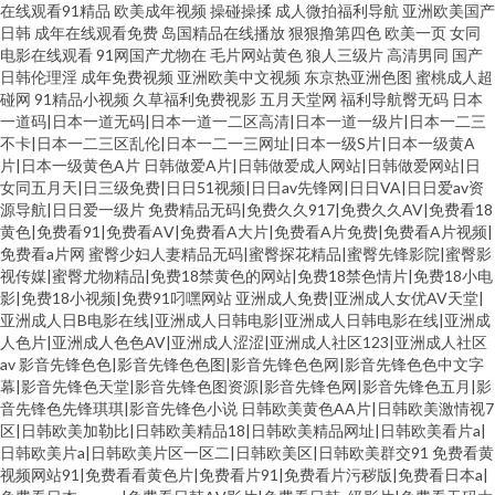
在线观看91精品
欧美成年视频
操碰操揉
成人微拍福利导航
亚洲欧美国产
日韩
成年在线观看免费
岛国精品在线播放
狠狠撸第四色
欧美一页
女同
电影在线观看
91网国产尤物在
毛片网站黄色
狼人三级片
高清男同
国产
日韩伦理淫
成年免费视频
亚洲欧美中文视频
东京热亚洲色图
蜜桃成人超
碰网
91精品小视频
久草福利免费视影
五月天堂网
福利导航臀无码
日本
一道码|日本一道无码|日本一道一二区高清|日本一道一级片|日本一二三
不卡|日本一二三区乱伦|日本一二一三网址|日本一级S片|日本一级黄A
片|日本一级黄色A片
日韩做爱A片|日韩做爱成人网站|日韩做爱网站|日
女同五月天|日三级免费|日日51视频|日日av先锋网|日日VA|日日爱av资
源导航|日日爱一级片
免费精品无码|免费久久917|免费久久AV|免费看18
黄色|免费看91|免费看AⅤ|免费看A大片|免费看A片免费|免费看A片视频|
免费看a片网
蜜臀少妇人妻精品无码|蜜臀探花精品|蜜臀先锋影院|蜜臀影
视传媒|蜜臀尤物精品|免费18禁黄色的网站|免费18禁色情片|免费18小电
影|免费18小视频|免费91叼嘿网站
亚洲成人免费|亚洲成人女优AV天堂|
亚洲成人日B电影在线|亚洲成人日韩电影|亚洲成人日韩电影在线|亚洲成
人色片|亚洲成人色色AV|亚洲成人涩涩|亚洲成人社区123|亚洲成人社区
av
影音先锋色色|影音先锋色色图|影音先锋色色网|影音先锋色色中文字
幕|影音先锋色天堂|影音先锋色图资源|影音先锋色网|影音先锋色五月|影
音先锋色先锋琪琪|影音先锋色小说
日韩欧美黄色AA片|日韩欧美激情视7
区|日韩欧美加勒比|日韩欧美精品18|日韩欧美精品网址|日韩欧美看片a|
日韩欧美片a|日韩欧美片区一区二|日韩欧美区|日韩欧美群交91
免费看黄
视频网站91|免费看看黄色片|免费看片91|免费看片污秽版|免费看日本a|