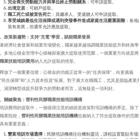
完全喪失勞動能力并與單位終止勞動關系
：可申請提取。
出境定居
：可銷戶提取。
職工死亡或被宣告死亡
：其繼承人、受遺贈人可申請提取。
享受城鎮最低生活保障或遇到突發事件造成家庭生活嚴重困難
：各地
策有差異，但通常允許應急提取。
、政策新趨勢：支持“充電”學習，賦能職業發展
著經濟社會發展和就業市場變化，國家越來越強調職業技能提升和終身學
。多地公積金管理中心積極探索擴大提取使用范圍，一個重要方向就是將
職業技能培訓費用
納入允許提取的情形。
釋放了一個重要信號：公積金的功能正從單一的“住房保障”，向更廣義
“民生保障”和“人力資本投資”拓展。對于廣大在職職工，尤其是面臨產業
、渴望轉型或提升競爭力的勞動者而言，這無疑是一項利好。
、關鍵聚焦：營利性民辦職業技能培訓機構
培訓費用的提取中，一個值得注意的細節是政策對培訓機構的界定。除了
職業院校，
營利性民辦職業技能培訓機構
也被納入了符合提取條件的范圍
具有重要意義：
豐富培訓市場選擇
：民辦培訓機構往往機制靈活，課程設置緊貼市場