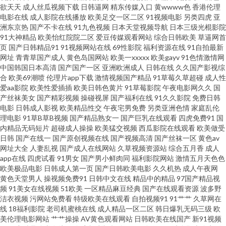
欲天天
成人丝瓜视频下载
日韩逼网
精东传媒入口
黄wwww色
香港伦理
电影在线
成人影院在线播放
欧美足交一区二区
91视频电影
另类四虎
亚
院 久久精品日韩久久 青青草综合在线 天堂午夜福利 91精品91 AV在线久草 成
洲东京热
国产不卡在线
91九色视频
日本天堂视频导航
日本三级光棍影院
91大神精品
欧美怡红院院二区
爱豆传媒观看网站
综合日韩欧美
草逼网首
人AV资源网站 精品啪啪啪 欧美性一区 91熟女露脸专区 AV性爱区 福利导航大
页
国产日韩精品91
91视频网站在线
69性影院
福利资源在线
91自拍最新
网址
青青草国产成人
黄色岛国网站
欧美一xxxxx
欧美gayv
91色情激情网
中国韩国日本高清
国产国产一区
亚洲欧洲成人
日韩在线
久久国产影视综
香蕉 老司机福利精品 日本无码三极 午夜伦理在线 91干逼欧美 老司机91在线
合
欧美69潮喷
伦理片app下载
激情视频国产精品
91草莓久草超碰
成人性
爱aa影院
欧美性爱插插
欧美日韩色黄片
91草莓影院
午夜电影网久久
国
欧美精品视 日韩内地国产人成 无码午夜影院 91看视频黄入口 操逼电影导航
产丝袜美女
国产精彩视频
操碰视屏
国产福利在线
91久久影院
免费日韩
电影
日韩成人影视
欧美精品性交
午夜宅男免费
另类亚洲色情
家庭乱伦
理电影
91草B草B视频
国产精品熟女一
国产巨乳在线观看
四虎免费91
国
免费 国产探花123 久久素人 欧美色色图 四虎影院国产精品 中文三级AV在线
内精品无码短片
超碰成人操操
欧美猛交视频
西瓜影院在线观看
欧美做受
日韩
国产在线一
国产原创视频在线
国产视频高清
国产丝袜一区
黄色av
亚洲色图动漫 超碰人人干人人 久久国产精品高潮 欧美性精品 色偷拍网 亚洲
网址大全
人妻乱视
国产成人在线网站
久草视频资源站
综合五月香
成人
app在线
四虎试看
91男女
国产男小鲜肉同
福利影院网站
激情五月天色色
欧美极品电影
日韩成人第一页
国产日韩欧美电影
久久机热
成人午夜网
另类激动视频 91涩涩蜜桃 www东京热 豆花国产 韩国AV资源导航 另类图片亚
黄色天堂男人
操视频免费91
日韩中文在线
精品中的精品
97国产精品视
频
91美女在线视频
51欧美
一区精品麻豆经典
国产在线观看资源
波多野
洲色图 微拍福利88 伊人在线视频 91洮色在线观看 超碰爱久 国产在线视频 青
洁衣视频
污网站免费看
特级欧美在线观看
自拍视频91
91艹艹
久草网在
线
18福利影院
老司机蜜桃在线
成人精品一区二区
韩日爆乳无码三级
欧
美伦理电影网站
艹艹操操
AV黄色观看网站
日韩欧美在线国产
新91视频
青娱乐91 无码内射激情影院 亚洲另类中字 在线天堂资源 超碰日逼 国产熟女