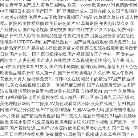
网址
青青草国产成人
黄色岛国网站
欧美一xxxxx
欧美gayv
91色情激情网
中国韩国日本高清
国产国产一区
亚洲欧洲成人
日韩在线
久久国产影视综
香蕉 老司机福利精品 日本无码三极 午夜伦理在线 91干逼欧美 老司机91在线
合
欧美69潮喷
伦理片app下载
激情视频国产精品
91草莓久草超碰
成人性
爱aa影院
欧美性爱插插
欧美日韩色黄片
91草莓影院
午夜电影网久久
国
欧美精品视 日韩内地国产人成 无码午夜影院 91看视频黄入口 操逼电影导航
产丝袜美女
国产精彩视频
操碰视屏
国产福利在线
91久久影院
免费日韩
电影
日韩成人影视
欧美精品性交
午夜宅男免费
另类亚洲色情
家庭乱伦
理电影
91草B草B视频
国产精品熟女一
国产巨乳在线观看
四虎免费91
国
免费 国产探花123 久久素人 欧美色色图 四虎影院国产精品 中文三级AV在线
内精品无码短片
超碰成人操操
欧美猛交视频
西瓜影院在线观看
欧美做受
日韩
国产在线一
国产原创视频在线
国产视频高清
国产丝袜一区
黄色av
亚洲色图动漫 超碰人人干人人 久久国产精品高潮 欧美性精品 色偷拍网 亚洲
网址大全
人妻乱视
国产成人在线网站
久草视频资源站
综合五月香
成人
app在线
四虎试看
91男女
国产男小鲜肉同
福利影院网站
激情五月天色色
欧美极品电影
日韩成人第一页
国产日韩欧美电影
久久机热
成人午夜网
另类激动视频 91涩涩蜜桃 www东京热 豆花国产 韩国AV资源导航 另类图片亚
黄色天堂男人
操视频免费91
日韩中文在线
精品中的精品
97国产精品视
频
91美女在线视频
51欧美
一区精品麻豆经典
国产在线观看资源
波多野
洲色图 微拍福利88 伊人在线视频 91洮色在线观看 超碰爱久 国产在线视频 青
洁衣视频
污网站免费看
特级欧美在线观看
自拍视频91
91艹艹
久草网在
线
18福利影院
老司机蜜桃在线
成人精品一区二区
韩日爆乳无码三级
欧
美伦理电影网站
艹艹操操
AV黄色观看网站
日韩欧美在线国产
新91视频
青娱乐91 无码内射激情影院 亚洲另类中字 在线天堂资源 超碰日逼 国产熟女
网
国产精品分类在线
97午夜福利视频
岛国AV动作无码
波多野吉依电影
小h片免费
国产精品色色视屏
国产午夜成人
最新日韩精品
91福利视频导
一区 欧美日韩操逼A 91大神网站 91在线丝袜 果冻传媒一级A片 欧美性爱网址
航
欧美喷水影院
91爱爱视频
欧美色图论坛
91榴莲小视频
国产高清一卡
新区
国产看片资源
二色吧97资源站
欧美日韩另类0
91华人
国产日韩一区
二区
日本网站在线免费
免费潮喷
91原创国产视频
成人吃瓜福利
国产在
日韩欧美中字 五月天婷婷999 伊人久操综合在线 99东京热 成人性交影片 激