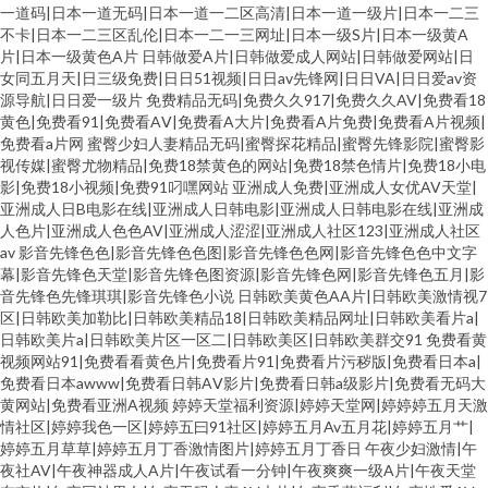
一道码|日本一道无码|日本一道一二区高清|日本一道一级片|日本一二三
不卡|日本一二三区乱伦|日本一二一三网址|日本一级S片|日本一级黄A
片|日本一级黄色A片
日韩做爱A片|日韩做爱成人网站|日韩做爱网站|日
女同五月天|日三级免费|日日51视频|日日av先锋网|日日VA|日日爱av资
源导航|日日爱一级片
免费精品无码|免费久久917|免费久久AV|免费看18
黄色|免费看91|免费看AⅤ|免费看A大片|免费看A片免费|免费看A片视频|
免费看a片网
蜜臀少妇人妻精品无码|蜜臀探花精品|蜜臀先锋影院|蜜臀影
视传媒|蜜臀尤物精品|免费18禁黄色的网站|免费18禁色情片|免费18小电
影|免费18小视频|免费91叼嘿网站
亚洲成人免费|亚洲成人女优AV天堂|
亚洲成人日B电影在线|亚洲成人日韩电影|亚洲成人日韩电影在线|亚洲成
人色片|亚洲成人色色AV|亚洲成人涩涩|亚洲成人社区123|亚洲成人社区
av
影音先锋色色|影音先锋色色图|影音先锋色色网|影音先锋色色中文字
幕|影音先锋色天堂|影音先锋色图资源|影音先锋色网|影音先锋色五月|影
音先锋色先锋琪琪|影音先锋色小说
日韩欧美黄色AA片|日韩欧美激情视7
区|日韩欧美加勒比|日韩欧美精品18|日韩欧美精品网址|日韩欧美看片a|
日韩欧美片a|日韩欧美片区一区二|日韩欧美区|日韩欧美群交91
免费看黄
视频网站91|免费看看黄色片|免费看片91|免费看片污秽版|免费看日本a|
免费看日本awww|免费看日韩AⅤ影片|免费看日韩a级影片|免费看无码大
黄网站|免费看亚洲A视频
婷婷天堂福利资源|婷婷天堂网|婷婷婷五月天激
情社区|婷婷我色一区|婷婷五曰91社区|婷婷五月Av五月花|婷婷五月艹|
婷婷五月草草|婷婷五月丁香激情图片|婷婷五月丁香日
午夜少妇激情|午
夜社AV|午夜神器成人A片|午夜试看一分钟|午夜爽爽一级A片|午夜天堂