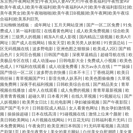
东京热|午夜网站男女|午夜无码人妻AV大片|午夜香蕉福利|午夜性爱AV
欧美午夜成人|欧美午夜福利|欧美午夜福利AA片|欧美午夜福利影院社|欧
美午夜男女|欧美午夜啪啪啪|欧美午夜日B视频|欧美午夜网|欧美午夜综
合福利|欧美系列巨乳
主站蜘蛛池模板：
成年网址
|
五月天网站亚洲
|
国产一区二区免费
|
91免
费成人
|
第一福利影院
|
在线看黄色网址
|
成人欧美免费视频
|
综合欧美
亚洲
|
三级男人的视频
|
精东A片成人影视
|
国内精品三级视频
|
欧美A片
网址
|
国产成人在线网站
|
狼友天堂
|
欧美另类人妖射精
|
91资源总站
|
一
区无码视频在线
|
波多野电影
|
亚洲色图之狠狠操
|
欧美成人2区
|
国产精
品色片
|
女同百合视频
|
日韩国产电影
|
深夜草逼精品
|
超碰导航在线
|
欧
美极品专区在线
|
成人动漫app
|
日韩电影大全
|
免费成人小视频
|
欧美色
色成人
|
97福利在线观看
|
成人动漫免费看
|
东方av永久在线
|
艹艹操操
|
国产情侣一区二区
|
波多野吉衣快播
|
日本不卡三
|
丁香桃花网
|
欧美日
韩丝袜
|
青草视频国产91
|
影音先锋人妖系列
|
欧美色图偷偷撸
|
久草视
频免费网
|
深夜手机福利视频
|
日韩欧美综合在线
|
国产精品美女
|
青草
视频在线播放
|
成年人在线观看
|
成人免费的视频
|
青青草最新视频
|
欧
美青青青视频
|
超碰久草
|
日本看片网
|
在线久草视频
|
91视频论坛
|
国产
人妖视频0
|
欧美男女日比
|
乱伦电影网
|
孕妇被操视频
|
国产午夜影院
|
国产国产毛卡片
|
日韩影院成人精品
|
女人看黄色网址
|
熟女孕妇激情视
频
|
操操操超碰
|
日本在线高清
|
91碰视频在线
|
激情上位来个颜射
|
欧
美日韩欧美网站
|
A片视频在线网站
|
91豆花无码
|
日韩福利看片无码
|
日
本免费黄网站
|
午夜肏屄
|
欧美亚洲日本韩国
|
91无码草莓视频
|
高清国
产剧第1页
|
欧美午夜男女
|
美女的黄片网站
|
白丝美女自慰潮喷
|
美女黄