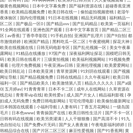
极黄色视频网站
|
日本中文字幕免费
|
国产福利资源在线
|
超碰香蕉亚洲
香蕉
|
欧美精品视频免费
|
欧美日韩在线一
|
偷拍盗拍视频密桃
|
老湿午
夜体验区
|
国内伦理视频
|
91日本在线视频
|
精品无码视频
|
福利精品一
区二区
|
国产极品一区0
|
国产精品vvv
|
国产乱码精品
|
欧美第一页福利
|
91全网在线观看
|
亚洲色国产观看
|
日本中文字幕首页
|
国产精品二区三
区
|
av香蕉
|
丁香亭亭影院
|
91手机自拍
|
亚洲国产乱理片
|
国产9自拍
|
都
市激情婷婷
|
欧洲国产精品
|
黑料吃瓜一区二区
|
午夜蜜桃网
|
探花大神
|
欧美在线视频在线
|
日韩无码电影专区
|
国产乱伦视频一区
|
美女午夜暴
露网站
|
91精品在线播放
|
97国产在
|
深夜福利网址探花
|
国模吧日韩无
码
|
欧美日韩在线看片
|
三级黄拍视频
|
欧美福利视频网站
|
91视频免费
看看
|
伦理片免费视频
|
午夜亚洲av日韩
|
亚洲伦理视频
|
欧美爱爱网站
|
欧美日韩乱论
|
日本欧美亚洲
|
青草资源网
|
91刘玥在线观看
|
国产视频
网址导航
|
国产精品视频免费
|
日韩在线精品
|
久久午夜福利
|
欧美日韩
福利一区
|
国产精品欧美久
|
欧美激情第八页
|
精品久久久久久
|
国产a级
0
|
五月婷av
|
91青青青草
|
日本不卡二区
|
成年人在线网站
|
久草资源在
线总站
|
青青草vip在线
|
欧美牲爱α
|
成人国产片女人
|
精品福利影视
|
孕
妇成人无码免费
|
免费日韩电影网站
|
宅宅伦理电影
|
欧美偷拍最新网址
|
日本韩国在线观看
|
小福利导航
|
人妻有码
|
丁香五月花网站
|
一级岛国
毛片
|
日本色www
|
青青操国产在线
|
欧美日韩性生活片
|
国产不卡一区
|
日韩有码在线视频
|
欧美另类灌满
|
人人干狠狠撸
|
国产高清不卡
|
91九
色自拍论坛
|
国产免费ⅴ片无码
|
国产女人夜夜做
|
午夜电影福利婷婷
|
日
韩精品综合在线
|
国产片区二区三区
|
麻豆性爱视频
|
国产91香蕉网
|
黄