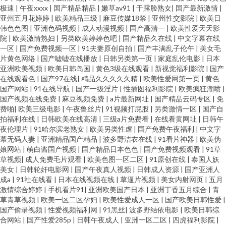
极速
|
午夜xxxx
|
国产精品精品
|
嫩草av91
|
干露脸熟女
|
国产最新激情
|
亚州五月花婷婷
|
欧美精品三级
|
麻豆传媒18禁
|
亚州性交影院
|
欧美日
韩色色图
|
亚洲色码视频
|
成人动漫视频
|
国产高清一
|
欧美性爱天天影
院
|
欧美激情熟妇
|
另类欧美婷婷色吧
|
国产精品久在线
|
中文字幕在线
一区
|
国产免费视频一区
|
91夫妻原创自拍
|
国产丰满乱子伦午
|
美女毛
片黄色网络
|
国产嘘嘘在线播放
|
日韩另类第一页
|
家庭乱伦电影
|
日本
亚洲欧美视频
|
欧美日韩岛国
|
黄色3级在线观看
|
新视觉福利影院
|
国产
在线观看色
|
国产97在线
|
精品久久久久久精
|
欧美性爱网第一页
|
黄色
国产网站
|
91在线导航
|
国产一级淫片
|
性插图福利影院
|
欧美疯狂潮喷
|
国产视频在线免费
|
麻豆视频免费
|
a片最新网址
|
国产精品云码专区
|
免
费啪
|
欧美三级电影
|
午夜鲁丝片
|
91视频打屁股
|
另类激情一区
|
国产自
拍福利在线
|
日韩欧美在线高清
|
三级a片免费看
|
在线看黄网址
|
日韩午
夜伦理片
|
91哈尔滨老熟女
|
欧美另类性虐
|
国产免费午夜福利
|
中文字
幕无码人妻
|
亚洲精品国产精品
|
波多野洁衣在线
|
91看片神器
|
欧美伪
娘网站
|
萌白酱国产视频
|
国产精品日本色色
|
国产免费视频观看
|
91草
草视频
|
成人免费毛片观看
|
欧美色图一区二区
|
91原创在线
|
泰国人妖
美女
|
日韩轮奸电影网
|
国产午夜真人视频
|
日韩成人资源
|
国产亚洲人
成a
|
91社在线看
|
日本在线视频在线
|
草逼片视频
|
美女内射网页
|
五月
激情综合婷婷
|
手机看片91
|
亚洲欧美国产日本
|
亚洲丁香五月综合
|
青
草青草视频
|
欧美一区二区孕妇
|
欧美性爱成人一区
|
国产欧美日韩性爱
|
国产偷录视频
|
性爱视频福利网
|
91黑丝
|
波多野结依电影
|
欧美日韩综
合网站
|
国产性爱285p
|
日韩午夜成人
|
亚洲一区二区
|
四虎福利影院
|