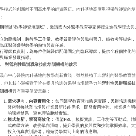
學模式的創新離不開高水平的師資隊伍。內科基地高度重視帶教師資的培
：
期舉辦“教學師資培訓班”，邀請國內外醫學教育專家傳授先進教學理念與
。
立激勵機制，將教學工作量、教學質量評估與職稱晉升、績效考評掛鉤，
臨床醫師參與教學的熱情與責任感。
行導師負責制，為每位住院醫師配備固定的臨床導師，提供全程個性化的
與職業發展指導。
、 對營利性民辦職業技能培訓機構的啟示
溪市中心醫院內科基地的教學創新實踐，雖然根植于非營利的醫學教育體
，但其核心邏輯對于旨在提升培訓效果與市場競爭力的
營利性民辦職業技
訓機構
具有重要借鑒意義：
需求導向，內容實用化：
如同醫學教育緊扣臨床實踐，民辦培訓機構
緊密對接就業市場與行業最新技能需求，開發實用性強、就業導向明
的課程體系，避免理論脫離實際。
模式創新，學習高效化：
借鑒PBL、模擬實訓、工作坊等互動式、體
式教學方法，改變單向灌輸，提升學員的參與度和技能掌握效率。大
投入仿真實訓設備，縮短從學習到上崗的適應期。