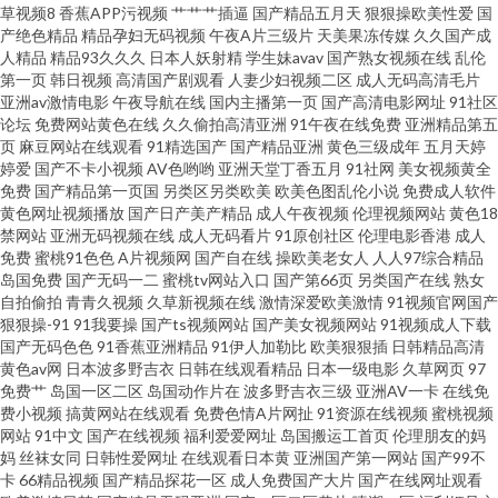
草视频8
香蕉APP污视频
艹艹艹插逼
国产精品五月天
狠狠操欧美性爱
国
产绝色精品
精品孕妇无码视频
午夜A片三级片
天美果冻传媒
久久国产成
麻豆视频 亚洲三级av 超碰人人三级 韩国av高清无码 91网页官网页 国产精品
人精品
精品93久久久
日本人妖射精
学生妹avav
国产熟女视频在线
乱伦
第一页
韩日视频
高清国产剧观看
人妻少妇视频二区
成人无码高清毛片
亚洲av激情电影
午夜导航在线
国内主播第一页
国产高清电影网址
91社区
乱草 老湿机69福利社 日本性爱A片 尤物导航福利 国产AV自拍网 六月天综合
论坛
免费网站黄色在线
久久偷拍高清亚洲
91午夜在线免费
亚洲精品第五
页
麻豆网站在线观看
91精选国产
国产精品亚洲
黄色三级成年
五月天婷
色色 日韩美女大片 在线观看黄色电影 av导航网址网站 福利色导航 久久草国
婷爱
国产不卡小视频
AV色哟哟
亚洲天堂丁香五月
91社网
美女视频黄全
免费
国产精品第一页国
另类区另类欧美
欧美色图乱伦小说
免费成人软件
黄色网址视频播放
国产日产美产精品
成人午夜视频
伦理视频网站
黄色18
产精品 日韩成人大片 91精品孕妇系列 超碰人人草人妻 精品爱啪 日本69视频
禁网站
亚洲无码视频在线
成人无码看片
91原创社区
伦理电影香港
成人
免费
蜜桃91色色
A片视频网
国产自在线
操欧美老女人
人人97综合精品
91最新福利视频 精品24区 欧美性00 五月丁香福利网 91黄在线观看网 肏屄麻
岛国免费
国产无码一二
蜜桃tv网站入口
国产第66页
另类国产在线
熟女
自拍偷拍
青青久视频
久草新视频在线
激情深爱欧美激情
91视频官网国产
狠狠操-91
91我要操
国产ts视频网站
国产美女视频网站
91视频成人下载
豆 久草久色首页 天天国产综合 91人妻字幕 成人黄色电影网址 久久偷拍网站
国产无码色色
91香蕉亚洲精品
91伊人加勒比
欧美狠狠插
日韩精品高清
黄色av网
日本波多野吉衣
日韩在线观看精品
日本一级电影
久草网页
97
日本中文字幕成人 亚洲欧美不卡线 97色色亚洲成人 黑人探花色图 欧洲综合
免费艹
岛国一区二区
岛国动作片在
波多野吉衣三级
亚洲AV一卡
在线免
费小视频
搞黄网站在线观看
免费色情A片网扯
91资源在线视频
蜜桃视频
网站
91中文
国产在线视频
福利爱爱网址
岛国搬运工首页
伦理朋友的妈
色 午夜理论 99资源总站 国产b站久久 久久男人的天堂 日本三级网站 亚洲综
妈
丝袜女同
日韩性爱网址
在线观看日本黄
亚洲国产第一网站
国产99不
卡
66精品视频
国产精品探花一区
成人免费国产大片
国产在线网址观看
合另类 www97操 国模1024 免费黑丝自慰网 亚洲色图日韩 超碰新地址 激情