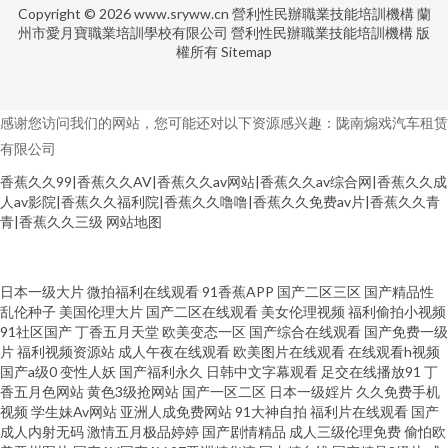
Copyright © 2026
www.sryww.cn
營利性民辦職業技能培訓機構
蘭
州市愛月寶職業培訓學校有限公司
營利性民辦職業技能培訓機構
版
權所有
Sitemap
感谢您访问我们的网站，您可能还对以下资源感兴趣：陇南煽戏汽车租赁
有限公司
香蕉久久99|香蕉久久AV|香蕉久久av网站|香蕉久久av综合网|香蕉久久成
人av影院|香蕉久久福利院|香蕉久久噜噜|香蕉久久免费av片|香蕉久久青
青|香蕉久久三级
网站地图
操逼av资源网 成人a高清免费版 最新AV在线 91免费观 91亚洲网站 97在线综
日本一级大片
微拍福利在线观看
91香蕉APP
国产二区三区
国产精品性
乱伦种子
美国伦理大片
国产二区在线观看
美女伦理视频
福利偷拍小视频
91社区国产
丁香五月天堂
欧美变态一区
国产综合在线观看
国产免费一级
合 AV手机天堂网 国产ts在线观看 黄色91网站 日韩A∨小电影 色综合福利导航
片
福利视频资源站
成人午夜在线观看
欧美图片在线观看
在线观看h视频
国产a级0
变性人妖
国产福利永久
日韩中文字幕观看
足交在线播放91
丁
91视社 A级片导航 国产日韩操逼 日韩在线色网 亚洲人成小说网 91视频一区
香五月色网站
黄色3级抢网站
国产一区二区
日本一级婬片
久久免费手机
视频
学生妹Av网站
亚洲人成免费网站
91大神自拍
福利片在线观看
国产
成人内射无码
激情五月极品婷婷
国产剧情精品
成人三级伦理免费
偷怕欧
蜜桃 99碰碰 国产极品少 另类AV激情 日本A片福利剧场 熟女色福利导航 在线