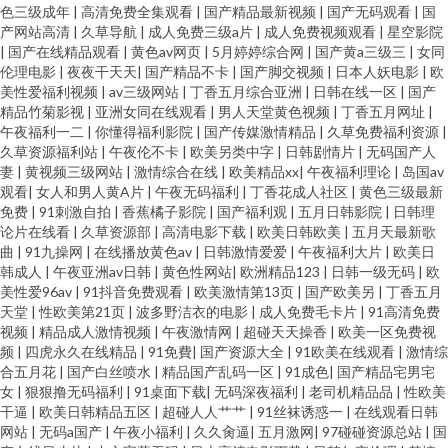
色三级成年
|
高清免费全集观看
|
国产精品最新视频
|
国产无码观看
|
国
产网站高清
|
久草导航
|
成人免费三级a片
|
成人免费视频观看
|
星空影院
|
国产在线精品观看
|
黄色av网页
|
5月婷婷综合网
|
国产黄a三级三
|
女同
伦理电影
|
夜夜干天天
|
国产精品不卡
|
国产脚交视频
|
日本人妖电影
|
欧
美性爱福利视频
|
av三级网站
|
丁香五月综合亚洲
|
日韩在线一区
|
国产
精品竹菊影视
|
亚洲女同在线观看
|
男人天堂黄色视频
|
丁香五月网址
|
午夜福利一二
|
你懂得福利影院
|
国产传媒激情精品
|
久草免费福利资源
|
久草资源福利站
|
午夜伦不卡
|
欧美另类中字
|
日韩剧情片
|
无码国产人
妻
|
黄视频三级网站
|
激情综合在线
|
欧美精品xx
|
午夜福利理论
|
岛国av
观看
|
女人和男人黄A片
|
午夜无码福利
|
丁香花成人社区
|
黄色三级最新
免费
|
91刺激自拍
|
香蕉橘子影院
|
国产福利观
|
五月日韩影院
|
日韩理
论片在线看
|
久草资源部
|
高清电影下载
|
欧美日韩欧美
|
五月天最新歌
曲
|
91九操网
|
在线播放黄色av
|
日韩激情爱爱
|
午夜福利大片
|
欧美日
韩成人
|
午夜亚洲av日韩
|
黄色性网站
|
欧洲精品123
|
日韩一级无码
|
欧
美性爱96av
|
91抖音免费观看
|
欧美激情第13页
|
国产欧美另
|
丁香五月
天堂
|
性欧美第21页
|
波多野洁衣的电影
|
成人免费毛卡片
|
91高清免费
视频
|
精品成人激情视频
|
午夜激情网
|
超碰天天操香
|
欧美一区免费视
频
|
四虎永久在线精品
|
91免費
|
国产资源大全
|
91欧美在线观看
|
激情综
合五月花
|
国产白丝喷水
|
精品国产乱码一区
|
91成色
|
国产精品宅男宅
女
|
狠狠撸无码福利
|
91桌面下载
|
无码深夜福利
|
老司机精品品
|
性欧美
干逼
|
欧美日韩精品五区
|
超碰人人艹艹
|
91丝袜诱惑一
|
在线观看日韩
网站
|
无码a国产
|
午夜小福利
|
久久肏逼
|
五月激网
|
97碰碰资源总站
|
国