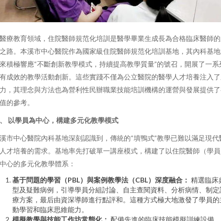
醫療教育領域，住院醫師規范化培訓是醫學畢業生成長為合格臨床醫師的
之路。本溪市中心醫院作為國家級住院醫師規范化培訓基地，其內科基地
來積極響應“不斷創新教學模式，持續提高教學質量”的號召，開展了一系
有成效的教學活動創新。這些實踐不僅為公立醫院的醫學人才培養注入了
力，其理念與方法也為營利性民辦職業技能培訓機構的運營與發展提供了
值的參考。
、 以學員為中心，構建多元化教學模式
溪市中心醫院內科基地深刻認識到，傳統的“填鴨式”教學已難以滿足現代
人才培養的需求。基地率先打破單一講座模式，構建了以住院醫師（學員
中心的多元化教學體系：
基于問題的學習（PBL）與案例教學法（CBL）深度融合：
精選臨床
型及疑難病例，引導學員分組討論、自主查閱資料、分析病情、制定
療方案，最后由資深導師進行點評和。這種方式極大地激發了學員的
動學習和臨床思維能力。
模擬教學與技能工作坊常態化：
配備先進的臨床技能模擬訓練設備，