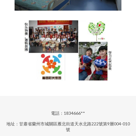
電話：1834666**
地址：甘肅省蘭州市城關區雁北街道天水北路222號第9層004-010
號