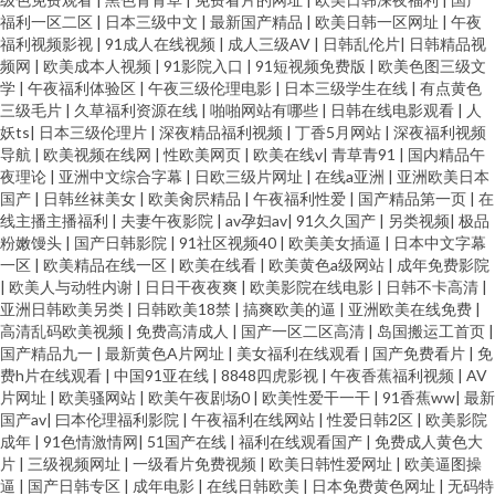
福利一区二区
|
日本三级中文
|
最新国产精品
|
欧美日韩一区网址
|
午夜
福利视频影视
|
91成人在线视频
|
成人三级AV
|
日韩乱伦片
|
日韩精品视
频网
|
欧美成本人视频
|
91影院入口
|
91短视频免费版
|
欧美色图三级文
学
|
午夜福利体验区
|
午夜三级伦理电影
|
日本三级学生在线
|
有点黄色
三级毛片
|
久草福利资源在线
|
啪啪网站有哪些
|
日韩在线电影观看
|
人
妖ts
|
日本三级伦理片
|
深夜精品福利视频
|
丁香5月网站
|
深夜福利视频
导航
|
欧美视频在线网
|
性欧美网页
|
欧美在线v
|
青草青91
|
国内精品午
夜理论
|
亚洲中文综合字幕
|
日欧三级片网址
|
在线a亚洲
|
亚洲欧美日本
国产
|
日韩丝袜美女
|
欧美肏屄精品
|
午夜福利性爱
|
国产精品第一页
|
在
线主播主播福利
|
夫妻午夜影院
|
av孕妇av
|
91久久国产
|
另类视频
|
极品
粉嫩馒头
|
国产日韩影院
|
91社区视频40
|
欧美美女插逼
|
日本中文字幕
一区
|
欧美精品在线一区
|
欧美在线看
|
欧美黄色a级网站
|
成年免费影院
|
欧美人与动牲内谢
|
日日干夜夜爽
|
欧美影院在线电影
|
日韩不卡高清
|
亚洲日韩欧美另类
|
日韩欧美18禁
|
搞爽欧美的逼
|
亚洲欧美在线免费
|
高清乱码欧美视频
|
免费高清成人
|
国产一区二区高清
|
岛国搬运工首页
|
国产精品九一
|
最新黄色A片网址
|
美女福利在线观看
|
国产免费看片
|
免
费h片在线观看
|
中国91亚在线
|
8848四虎影视
|
午夜香蕉福利视频
|
AV
片网址
|
欧美骚网站
|
欧美午夜剧场0
|
欧美性爱干一干
|
91香蕉ww
|
最新
国产av
|
曰本伦理福利影院
|
午夜福利在线网站
|
性爱日韩2区
|
欧美影院
成年
|
91色情激情网
|
51国产在线
|
福利在线观看国产
|
免费成人黄色大
片
|
三级视频网址
|
一级看片免费视频
|
欧美日韩性爱网址
|
欧美逼图操
逼
|
国产日韩专区
|
成年电影
|
在线日韩欧美
|
日本免费黄色网址
|
无码特