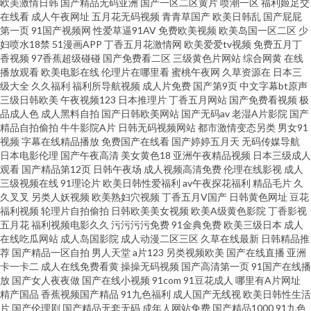
欧美激情日韩
国产精品无码亚洲
国产一区二区黄片
喷潮一区
福利姬足交
在线看
成人午夜网址
五月花无码视频
青青草国产
欧美日韩乱
国产屁屁
第一页
91国产视频网
性爱草逼91AV
免费欧美视频
欧美岛国一区二区
少
九九久久 人妖另类 午夜影院060 wwwAV网站址 国产一区二 欧美aa中文字幕
妇喷水18禁
51漫画APP
丁香五月花激情网
欧美爱爱tv视频
免费五月丁
香视频
97香蕉超级碰碰
国产免费看二区
三级黄色片网站
综合网黄
在线
午夜福利视频1 变态另类区 久久在肏 熟女风骚福利导航 91岁成人网站 岛国午
播放观看
欧美电影在线
伦理片在哪里看
蜜桃午夜网
久草资源在
日本三
级大全
久久福利
福利所导航视频
成人片免费
国产第9页
中文字幕bt原声
三级日韩欧美
午夜视频123
日本推理片
丁香五月网站
国产免费看视频
极
夜在线 久久艹视频 人妖性爱大片 亚洲3级电影网 www色图 日韩交片 97av视
品成人色
成人黑料自拍
国产日韩欧美网站
国产无码av
老湿A片影院
国产
精品自拍偷拍
牛牛影院A片
日韩无码视频网站
都市激情变态另类
男女91
频 岛国午夜撸在线 另类国模专区 深夜绯色影院 自拍做爱网站 变态另类av 韩
视频
字幕在线精品播放
免费国产在线看
国产婷婷五月天
无码传媒导航
日本电影伦理
国产午夜高清
美女黄色18
亚洲午夜精品视频
日本三级成人
观看
国产精品第12页
日韩午夜场
成人视频高清免费
伦理在线影视
成人
日欧美操操操 欧美啪啪啪 亚洲在线男人天堂 超碰人人熟女 青娱乐盛视久久
三级视频在线
91理论片
欧美日韩性爱福利
av午夜探花福利
精品毛片
久
久叉叉
另类人妖视频
欧美熟妇穴视频
丁香五月V国产
日韩黄色网址
豆花
伊人干B 成人免费在线 久草婷婷在线 伪娘白丝内射 91少妇福利姬 大香蕉久
福利视频
轮理片自拍偷拍
日韩欧美美女视频
欧美A级黄色影院
丁香影视
五月花
福利视频电影久久
污污污污免费
91金典免费
欧美三级日本
成人
在线吃瓜网站
成人岛国影院
成人动漫二区三区
久草在线最新
日韩精品推
久2 欧美少妇A级片 午夜激情AV导航
荐
国产精品一区自拍
男人天堂
a片123
另类视频欧美
国产在线直播
亚洲
卡一卡二
成人在线免费看黄
操操无码视频
国产高清第一页
91国产在线播
放
国产女人夜夜做
国产在线小视频
91com
91豆花成人
哪里有A片网址
精产国品
香蕉视频国产精品
91九色福利
成人国产无线视
欧美日韩性生活
片
国产伦理剧
国产精品无套无码
成年人网站免费
国产精品1000
91九色