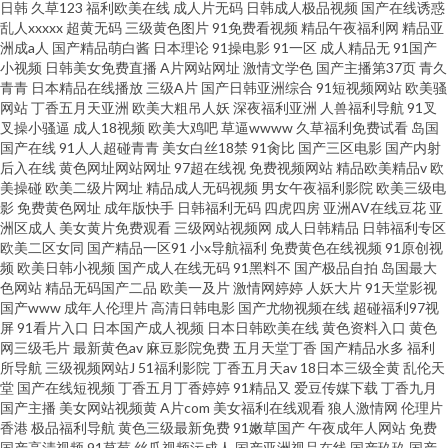
日韩
久草123
福利欧美在线
成人片无码
日韩成人极品视频
国产在线诱惑
乱人xxxxx
超黄无码
三级黄色图片
91免费看视频
精品午夜福利网
精品亚
洲成a人
国产精品萌白酱
日本理论
91操电影
91一区
成人精品无
91国产
小视频
日韩美女免费直播
A片网站网址
激情文学色
国产主播第37页
青久
青青
日本精品在线播放
三级A片
国产日韩亚洲综合
91短视频网站
欧美骚
网站
丁香五月天亚洲
欧美大粗吊人妖
深夜福利亚洲
人兽福利导航
91叉
叉操小骚逼
成人18视频
欧美大鸡吧
草逼wwww
久草福利免费试看
岛国
国产在线
91人人超碰青青
美女白丝18禁
91肏比
国产三区电影
国产内射
后入在线
黄色网址网站网址
97超在线视
免费视频网站
精品欧美精品v
欧
美操碰
欧美二级片网址
精品成人无码视频
男女午夜福利影院
欧美三级电
影
免费黄色网址
成年版快手
日韩福利无码
四虎四房
亚洲AV在线豆花
亚
洲区成人
美女黄片免费观看
三级网站视频网
成人日韩精品
日韩福利专区
欧美二区女同
国产精品一区91
小x导航福利
免费黄色在线视频
91原创视
频
欧美日韩小视频
国产成人在线无码
91黑料不
国产极品自拍
岛国最大
色网站
精品无码国产二品
欧美一及片
激情网婷婷
人妖大片
91天堂影视
国产www
成年人伦理片
高清日韩电影
国产尤物视频在线
超碰福利97视
屏
91看片入口
日本国产成人视频
日本日韩欧美在线
黄色资料入口
黄色
网三级毛片
最新黄色av
麻豆影院免费
五月天堂丁香
国产精品水多
福利
所导航
三级视频网站J
51福利影院
丁香五月天av
18日本三级全黄
乱伦天
堂
国产在线短视频
丁香五月丁香婷婷
91精品又
爱豆传媒下载
丁香九月
国产主播
美女网站视频黄
A片com
美女福利在线观看
狼人激情网
伦理片
香港
极品福利导航
黄色三级最新免费
91嫩草国产
午夜成年人网站
免费
国产高清视频
91草莓
丝瓜视频污成人
国产亚洲视品在线
国产玖玖
国产