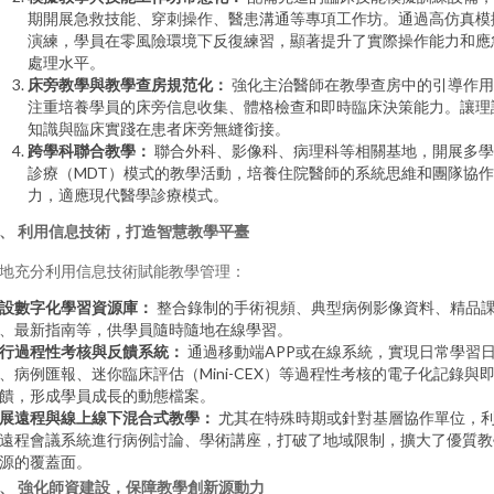
期開展急救技能、穿刺操作、醫患溝通等專項工作坊。通過高仿真模
演練，學員在零風險環境下反復練習，顯著提升了實際操作能力和應
處理水平。
床旁教學與教學查房規范化：
強化主治醫師在教學查房中的引導作用
注重培養學員的床旁信息收集、體格檢查和即時臨床決策能力。讓理
知識與臨床實踐在患者床旁無縫銜接。
跨學科聯合教學：
聯合外科、影像科、病理科等相關基地，開展多學
診療（MDT）模式的教學活動，培養住院醫師的系統思維和團隊協
力，適應現代醫學診療模式。
、 利用信息技術，打造智慧教學平臺
地充分利用信息技術賦能教學管理：
設數字化學習資源庫：
整合錄制的手術視頻、典型病例影像資料、精品
、最新指南等，供學員隨時隨地在線學習。
行過程性考核與反饋系統：
通過移動端APP或在線系統，實現日常學習
、病例匯報、迷你臨床評估（Mini-CEX）等過程性考核的電子化記錄與
饋，形成學員成長的動態檔案。
展遠程與線上線下混合式教學：
尤其在特殊時期或針對基層協作單位，
遠程會議系統進行病例討論、學術講座，打破了地域限制，擴大了優質教
源的覆蓋面。
、 強化師資建設，保障教學創新源動力