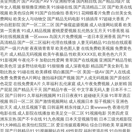
美亚州图片
国产AV国产AV
97亚洲精华液
国内精自线
国产精品3级片
成
年女人视频
狠狠撸亚洲欧美
91操碰在线
国产高清精品二区
国产欧美在线
观看ab 成人在线一区二区 韩日无码射 免费成人 91喷浆 超碰在线99 欧美TV一
视频
欧美色综合网
91国产自拍偷拍
香蕉911
花蝴蝶看片免费
白丝美女免
费网站
欧美女人与动物交
国产精品无码电影
91插插库
97超碰大香蕉
户
外自慰影院
国产一区二区二区
国产偷窥盗摄视频
成人动漫网站观看
欧美
二三 人妖激情 91成人在线网址 91蜜桃吴梦梦 www欧美91 岛国com 久草福
第一页夜夜
91成人精品视频
蜜桃爱爱视频
乱伦熟女五月天
91香蕉视
福
利在线视频直播
一区xxxxx
岛国大片免费视频
一道日本亚洲香蕉
国产91
利导航 青青操无码自拍 三级国产视频 99热在线看75 国产在线视频91 精免费
高清精品
国产一区二区福利
伦理在线播放
人妻无码精品
91自拍在线观看
国产一级片内射
夜夜骑青青草
欧美色图人妻
在线免费欧美视频
免费黄色
毛片
成人精品无码视频
欧美午夜极品
性欧美ⅩⅩⅩⅩ乱
欧美色色六月天
国产 蜜臀av勉费论理 欧美日韩精品中文 91vv免费视频 91足交网 东京热AV无
91影视网
午夜伦不卡
加勒比性爱网
青草国产在线视频
亚洲国产精品导航
欧美色淫
波多野结依电影
91狠狠撸
成人深夜电影
精品国产美女剃毛
加
码 国产区五五区 久草福利免费 麻豆狼人伊人 日本干逼操 三级片网站在线 午
勒比熟女
91碰在线
欧美裸模
萌白酱国产一区
美国一级AV
国产人在线成
免费
免费黄色A片网址
微拍福利国产视频
国产人成无码视频
国产原创区
色花堂
在线免费黄A片
久草福利
乱伦家庭
成人午夜免费视频
人妖射精
国
夜少妇无 波多野结衣九区 成人91破解版 国产黄页 激情午夜 超碰色色人人 另
产屁屁
国产精品天干天
国产精品午夜一区
中文字幕无码人妻
日本不卡二
区
国产日韩91
久草福利视频网
91日日夜夜91
超碰碰天天操
91草草酒店
类色亚洲 福利黄色 91免费精彩视频 日韩精品免费看 超碰在线网站 狠狠谢影
视频
韩日一区二区
国产激情视频网站
成人视频日本
茄子视频污
亚洲色
欲天天
成人丝瓜视频下载
日韩逼网
精东传媒入口
黄wwww色
香港伦理
电影在线
成人影院在线播放
欧美足交一区二区
91视频电影
另类四虎
亚
院 久久精品日韩久久 青青草综合在线 天堂午夜福利 91精品91 AV在线久草 成
洲东京热
国产不卡在线
91九色视频
日本天堂视频导航
日本三级光棍影院
91大神精品
欧美怡红院院二区
爱豆传媒观看网站
综合日韩欧美
草逼网首
人AV资源网站 精品啪啪啪 欧美性一区 91熟女露脸专区 AV性爱区 福利导航大
页
国产日韩精品91
91视频网站在线
69性影院
福利资源在线
91自拍最新