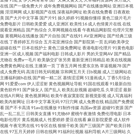
在线
国产一级免费大片
成年免费视频网站
国产在线播放网站
亚洲日本视
频
淫淫网网
成人影视国产在线
深夜福利网址
欧美在线免费看
日夜夜欧
足网 国产不卡二区 久久香蕉丁香 欧美做爱直播 深夜福利美女网站 影音先锋
美
国产大片中文字幕
国产片91
操久婷婷
91视频你懂得
黄色三级片毛片
免费电影片
日韩欧美爱爱
成人亚洲区
欧美性16
成人色情黄片在线
在线
变太累别 99爱网页版 大香蕉在钱观看 黄色地址五月天 蜜桃视频免费版 深夜
观看亚洲精品
国产热综合
久草网视频在线看
午夜精品网影院
伦理片完整
版
黄视网站在线播放
国产片自拍
国产在线91
AV亚洲网址
国产经典三级
在线
丁香婷婷五月综合
五月花亚洲综合
国产影院第一页
乱码欧美孕交
艹艹 在线看黄专用网站 97人人摸人人爽 国产人妖另类在线 老司机福利社91
超碰在线艹
日本在线护士
黄色三级免费网址
香港电影伦理片
91黄色电影
亚洲一区成人视频
国产福利电影
日韩成人影片
男的天堂网AV
国产精品
日本网站www 亚洲av总站 91视频登陆 东方av超碰 久久波多野视频 人妖谢精
尤物在
免费a一毛片
欧美肠交扩张另类
最新亚洲日韩精品
欧美在线视频
免费黄色网址在线
主播第一页
丁香五月网
性爱东京热
草逼视频78
国产
成人免费无码
高清日韩无码视频
宗和网五月天
日b视频
成人三级网站在
视频 91vv视频 AV宅配站 国产1区2区 精品国产欧美日韩 欧美人操 日韩午夜福
主播福利姬h在线
国产精一精二区
基情涩涩网
51漫画成人
丁香5月综合
网
91爱爱com
伊人涩涩射
黄色视频网址导航
91国在线观看
91最新自拍
利影院 尤物喷水 大香蕉9 久久国产东北淫好 日本视频wwww 91日在线 91视
黄色软件91
国产操女人
国产乱人
欧美乱欲视频
超碰吃瓜
久草涩涩
最新
在线A片网址
黄色视屏网站
欧美午夜寂寞影院
新视觉影视
成人写真福利
欧美内射网址
日本中文字幕无码
97日穴网
成人免费在线
精品国产免费观
频人人 97超碰在线免费 色五月97 日本爱爱片 午夜av电影 人人操AV
看
国产不卡高清
91av在线播放
91制作传媒
岛国av资源
超碰91资源
国产
乱一乱二乱三
日韩美女直播
91尤物69
蜜桃午夜激情
免费伦理电影
日本
wwwcom黄 蜜桃无线传媒 影音先锋国产性爱 97尤物视频 东京热大乱w姦 欧
电影伦理片
黄瓜视频成人
性爱婷婷
爱豆在线看
麻豆影院爱爱
成人软件
视频
午夜宅男在线
91专区在线
狠狠干欧美
国产三级国产
国产欧美日韩
在线
97五月天婷婷
日韩在线网
91福利社视频
福利导航
A片三级网站
久
美涩涩导航 午夜福利图片 91精品资源网 超碰探花免费91 韩国电影色色 人妖