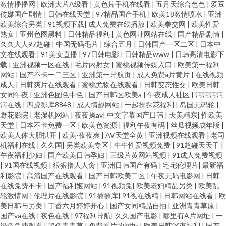
激情播播网
|
欧洲大片A级看
|
黄色片手机在线看
|
五月天综合色色
|
爱豆
传媒国产剧情
|
日韩在线天堂
|
97精品国产手机
|
欧美18激情喷水
|
亚洲
欧美综合另类
|
91视频下载
|
成人免费在线播放
|
欧美拳交网
|
欧美性爱
熟女
|
亚州色图黑料
|
日韩精品福利
|
黄色网址网站在线
|
国产精品剧情
|
久久人人97超碰
|
中国无码毛片
|
综合五月
|
日韩国产一区二区
|
日本中
文在线观看
|
91美女直播
|
97日韩电影
|
日韩精品www
|
日韩高清电影下
载
|
亚洲视频一区在线
|
毛片内射女
|
蜜桃视频传媒入口
|
欧美第一福利
网站
|
国产不卡一二三区
|
亚洲第一导航页
|
成人免费a片黄片
|
在线视频
成人
|
日韩爽片在线观看
|
蜜桃尤物在线观看
|
日韩变态性交
|
欧美日韩
女同午夜
|
亚洲色图色中色
|
国产日韩区欧美a
|
午夜成人社区
|
污污污污
污在线
|
四虎影库8848
|
成人情趣网站
|
一起操探花福利
|
岛国无码轮
|
野花影院
|
老湿机网站
|
夜夜操av
|
中文字幕国产日韩
|
天美精东
|
性欧美
天堂
|
日本不卡免费一区
|
欧美色资源
|
福利午夜有码
|
丝瓜视频成年版
|
欧美人体大胆扒开
|
欧美-夜夜爽
|
AV天堂全黄
|
亚洲视频在线观看
|
老司
机福利在线
|
久久国
|
另类欧美专区
|
牛牛性爱视频免费
|
91超碰天天干
|
午夜福利少妇
|
国产欧美日韩孕妇
|
三级片黄网站视频
|
91成人免费视频
|
91国在线视频
|
狠狠撸人人肏
|
亚洲日韩国产有码
|
宅宅伦理片
|
最新福
利影院
|
高清国产在线观看
|
国产日韩欧美二区
|
午夜无码电影网
|
日韩
在线免费不卡
|
国产福利姬网站
|
91视频免
|
欧美老妇精品另类
|
欧美乱
轮激情网
|
伦理片在线影院
|
91插插库
|
91视在线精
|
日韩网站在线看
|
欧
美日韩与另类
|
丁香六月婷婷开心
|
国产女同精品自拍
|
亚洲青青草原
|
国产va在线
|
夜色在线
|
97福利导航
|
久久国产电影
|
哪里有A片网址
|
一
级色免费观看
|
黑色青青草
|
免费看片的网址
|
欧美日韩深夜福利
|
国产