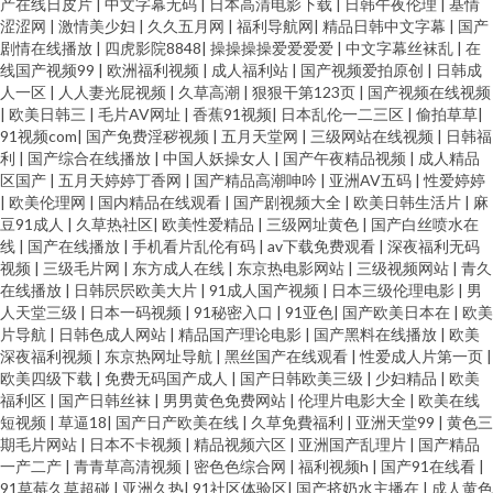
产在线日皮片
|
中文字幕无码
|
日本高清电影下载
|
日韩午夜伦理
|
基情
涩涩网
|
激情美少妇
|
久久五月网
|
福利导航网
|
精品日韩中文字幕
|
国产
剧情在线播放
|
四虎影院8848
|
操操操操爱爱爱爱
|
中文字幕丝袜乱
|
在
线国产视频99
|
欧洲福利视频
|
成人福利站
|
国产视频爱拍原创
|
日韩成
人一区
|
人人妻光屁视频
|
久草高潮
|
狠狠干第123页
|
国产视频在线视频
|
欧美日韩三
|
毛片AV网址
|
香蕉91视频
|
日本乱伦一二三区
|
偷拍草草
|
91视频com
|
国产免费淫秽视频
|
五月天堂网
|
三级网站在线视频
|
日韩福
利
|
国产综合在线播放
|
中国人妖操女人
|
国产午夜精品视频
|
成人精品
区国产
|
五月天婷婷丁香网
|
国产精品高潮呻吟
|
亚洲AV五码
|
性爱婷婷
|
欧美伦理网
|
国内精品在线观看
|
国产剧视频大全
|
欧美日韩生活片
|
麻
豆91成人
|
久草热社区
|
欧美性爱精品
|
三级网址黄色
|
国产白丝喷水在
线
|
国产在线播放
|
手机看片乱伦有码
|
av下载免费观看
|
深夜福利无码
视频
|
三级毛片网
|
东方成人在线
|
东京热电影网站
|
三级视频网站
|
青久
在线播放
|
日韩屄屄欧美大片
|
91成人国产视频
|
日本三级伦理电影
|
男
人天堂三级
|
日本一码视频
|
91秘密入口
|
91亚色
|
国产欧美日本在
|
欧美
片导航
|
日韩色成人网站
|
精品国产理论电影
|
国产黑料在线播放
|
欧美
深夜福利视频
|
东京热网址导航
|
黑丝国产在线观看
|
性爱成人片第一页
|
欧美四级下载
|
免费无码国产成人
|
国产日韩欧美三级
|
少妇精品
|
欧美
福利区
|
国产日韩丝袜
|
男男黄色免费网站
|
伦理片电影大全
|
欧美在线
短视频
|
草逼18
|
国产日产欧美在线
|
久草免費福利
|
亚洲天堂99
|
黄色三
期毛片网站
|
日本不卡视频
|
精品视频六区
|
亚洲国产乱理片
|
国产精品
一产二产
|
青青草高清视频
|
密色色综合网
|
福利视频h
|
国产91在线看
|
91草莓久草超碰
|
亚洲久热
|
91社区体验区
|
国产挤奶水主播在
|
成人黄色