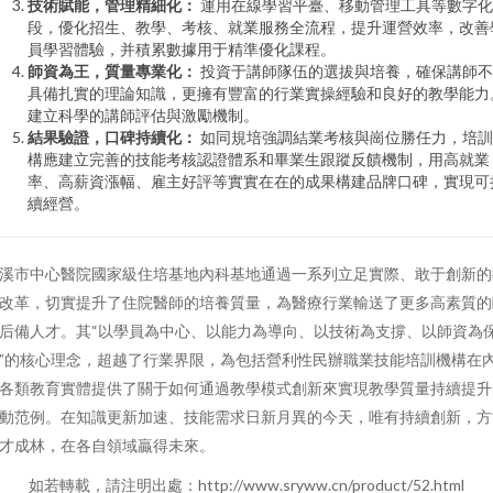
技術賦能，管理精細化：
運用在線學習平臺、移動管理工具等數字化
段，優化招生、教學、考核、就業服務全流程，提升運營效率，改善
員學習體驗，并積累數據用于精準優化課程。
師資為王，質量專業化：
投資于講師隊伍的選拔與培養，確保講師不
具備扎實的理論知識，更擁有豐富的行業實操經驗和良好的教學能力
建立科學的講師評估與激勵機制。
結果驗證，口碑持續化：
如同規培強調結業考核與崗位勝任力，培訓
構應建立完善的技能考核認證體系和畢業生跟蹤反饋機制，用高就業
率、高薪資漲幅、雇主好評等實實在在的成果構建品牌口碑，實現可
續經營。
溪市中心醫院國家級住培基地內科基地通過一系列立足實際、敢于創新的
改革，切實提升了住院醫師的培養質量，為醫療行業輸送了更多高素質的
后備人才。其“以學員為中心、以能力為導向、以技術為支撐、以師資為
”的核心理念，超越了行業界限，為包括營利性民辦職業技能培訓機構在
各類教育實體提供了關于如何通過教學模式創新來實現教學質量持續提升
動范例。在知識更新加速、技能需求日新月異的今天，唯有持續創新，方
才成林，在各自領域贏得未來。
如若轉載，請注明出處：http://www.sryww.cn/product/52.html