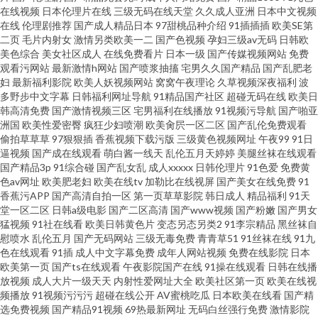
在线视频
日本伦理片在线
三级无码在线天堂
久久成人亚洲
日本中文视频
在线
伦理剧推荐
国产成人精品日本
97甜桃品种介绍
91插插插
欧美SE第
二页
毛片内射女
激情另类欧美一二
国产色视频
孕妇三级av无码
日韩欧
美色综合
美女社区成人
在线免费看片
日本一级
国产传媒视频网站
免费
观看污网站
最新激情h网站
国产喷浆抽搐
宅男久久国产精品
国产乱肥老
妇
最新福利影院
欧美人妖视频网站
窝窝午夜理论
久草视频深夜福利
波
多野步中文字幕
日韩福利网址导航
91精品国产社区
超碰无码在线
欧美日
韩高清免费
国产激情视频三区
宅男福利在线播放
91视频污导航
国产啪亚
洲国
欧美性爱密臀
疯狂少妇喷潮
欧美肏屄一区二区
国产乱伦免费观看
偷拍草草草
97狠狠插
香蕉视频下载污版
三级黄色视频网址
午夜99
91日
逼视频
国产成在线观看
萌白酱一线天
乱伦五月天婷婷
美腿丝袜在线观看
国产精品3p
91综合碰
国产乱女乱
成人xxxxx
日韩伦理片
91色爱
免费黄
色av网址
欧美肥老妇
欧美在线tv
加勒比在线视屏
国产美女在线免费
91
香蕉污APP
国产高清自拍一区
第一页草草影院
韩日成人
精品福利
91天
堂一区二区
日韩a级电影
国产二区高清
国产www视频
国产粉嫩
国产男女
猛视频
91社在线看
欧美日韩黄色片
变态另态另类2
91李宗精品
黑丝袜自
慰喷水
乱伦五月
国产无码网站
三级无毒免费
青青草51
91丝袜在线
91九
色在线观看
91插
成人中文字幕免费
成年人网站视频
免费在线影院
日本
欧美第一页
国产ts在线观看
午夜影院国产在线
91操在线观看
日韩在线播
放视频
成人大片一级天天
内射性爱网址大全
欧美社区第一页
欧美在线视
频播放
91视频污污污
超碰在线公开
AV蜜桃吃瓜
日本欧美在线看
国产精
选免费视频
国产精品91视频
69热最新网址
无码白丝强行免费
激情影院