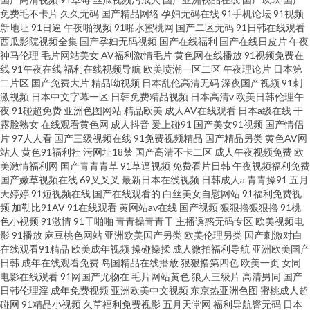
免费毛不卡片
久久无码
国产精品网络
孕妇无码在线
91手机论坛
91视频
新地址
91日逼
午夜啪视频
91啪水蜜桃网
国产二区无码
91日韩在线观看
西瓜影院视频全集
国产孕妇无码视频
国产在线福利
国产在线日皮片
午夜
神马伦理
毛片网站美女
AV福利激情毛片
黄色网在线播放
91视频免费在
线
91午夜在线
福利在线视频导航
欧美喷潮一区二区
午夜理论片
日本第
二片区
国产免费大片
精品呦视频
日本乱伦高清无码
深夜国产视频
91刺
激视频
日本中文字幕一区
日韩免费精品视频
日本高清v
欧美日韩伦理午
夜
91碰超免费
亚洲色图网站
精品欧美
成人AV在线观看
日本a级在线
干
露脸熟女
在线观看黄色网
成人抖音
爰上碰91
国产美女91视频
国产情侣
片
97人人看
国产三级视频在线
91免费视频精品
国产精品另类
黄色AV网
站人
黄色91福利社
污网址18禁
国产高清不卡二区
成人午夜视频免费
欧
美激情福利网
国产青青青草
91草逼视频
免费看片日韩
午夜视频福利免费
国产嫩草视频在线
69叉叉叉
最新日本在线视频
日韩成人a
青青操91
五月
天婷婷
91短视频在线
国产在线观看的
白丝美女自慰网站
91福利免费视
频
加勒比91AV
91在线观看
黄网站av在线
国产视频
狠狠擼狠狠擼
91桃
色小视频
91激情
91干啪啪
青青操青青干
主播诱惑无码专区
欧美视频电
影
91播放
麻豆桃色网站
亚洲欧美国产另类
欧美伦理另类
国产刺激对白
在线观看91精品
欧美成年视频
操碰操揉
成人微拍福利导航
亚洲欧美国产
日韩
成年在线观看免费
岛国精品在线播放
狠狠撸第四色
欧美一页
女同
电影在线观看
91网国产尤物在
毛片网站黄色
狼人三级片
高清男同
国产
日韩伦理淫
成年免费视频
亚洲欧美中文视频
东京热亚洲色图
蜜桃成人超
碰网
91精品小视频
久草福利免费视影
五月天堂网
福利导航臀无码
日本