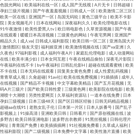
色脱光网站
|
欧美福利在线一区
|
成人国产无线视
|
A片无卡
|
日韩超碰
|
孕妇三级片视频
|
国产午夜羞羞视频
|
日韩成人一区
|
欧美激情二区三区
|
欧美一区在线
|
亚洲国产一区
|
岛国无码轮
|
黄色三级平台
|
欧美不卡影
院
|
美女视频毛片
|
日本在线网站
|
深夜福利久久
|
欧美伦理电影在线
|
91午夜激情
|
欧美性爱黑人tv
|
欧日韩电影色
|
久草资源视频
|
国产午夜
在线观看
|
暖暖日本高清视频
|
三级黄色的网站
|
午夜宅男网
|
亚洲国产
精品久久
|
成人va
|
日韩成人福利影院
|
欧美日韩一区二区
|
亚洲岛国大片
|
激情图区
|
狼友天堂
|
福利姬亚洲
|
欧美激情视频在线
|
国产va亚洲
|
久
久夜色
|
97福利影视
|
成人福利午夜A片
|
家庭乱伦理电影
|
成人动漫网站
在线
|
欧美丰满少妇
|
日本女同互慰
|
午夜在线精品偷拍
|
深夜毛片影院
|
午夜福利在线不卡
|
by午夜福利
|
日韩乱伦影H
|
超碰在线观看蜜桃
|
欧美
不卡在线
|
日本无码在线观看
|
回复美女黄色免费
|
成人性爱乱码视频
|
青青草成人视
|
久肏超碰
|
91av社
|
欧美在线免费视频
|
91插插插
|
成年人
在线视频
|
国产精品不卡视频
|
中文字幕欧美精品
|
国产五月花视频
|
无
码A片三级片
|
国产欧美日韩性爱
|
三级黄色网
|
欧美影院在线电影
|
欧美
潮喷十大潮喷
|
另类性爱网页
|
久草福利资源玷
|
一道本在线免费
|
日本
孕妇三级视频
|
日本三级48天
|
国产区日韩区经验
|
日韩无码精品视频
|
超碰aa在线91
|
老熟女乱子伦
|
日本第一片区
|
日本人妖番号
|
国产乱子
影视频上
|
91操高清
|
亚洲欧美日韩
|
日韩看片
|
国产原创视频在线
|
波
多野吉
|
欧美日韩亚洲电影
|
波多野吉衣教师
|
91黑丝视频
|
日韩伦理片
网址
|
青青国产免费
|
欧美插插插网
|
91社视频免费看
|
久草成人福利
|
性福利影院
|
国产二级视频
|
日本免费中文字幕
|
欧美性激片直播
|
欧美