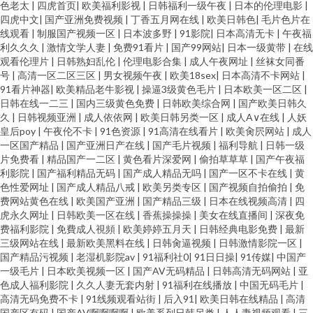
色老太
|
四虎首页
|
欧美福利影视
|
日韩福利一级午夜
|
日本的伦理电影
|
四虎中文
|
国产亚洲免费视频
|
丁香五月网在线
|
欧美日韩色
|
毛片色片在
线观看
|
制服国产视频一区
|
日本波多野
|
91影院
|
日本高清无卡
|
午夜福
利久久久
|
激情文学人妻
|
免费91看片
|
国产99网站
|
日本一级黄带
|
在线
观看伦理片
|
日韩熟妇乱伦
|
伦理电影合集
|
成人午夜网址
|
丝袜女同番
号
|
高清一区二区三区
|
男女视频午夜
|
欧美18sex
|
日本高清不卡网站
|
91看片神器
|
欧美精品老牛影视
|
操逼3级黄色毛片
|
日本欧美一区二区
|
日韩在线一二三
|
国内三级黄色免费
|
日韩欧美综合网
|
国产欧美日韩久
久
|
日韩视频亚洲
|
成人依依网
|
欧美日韩另类一区
|
成人A∨在线
|
人妖
皇后poy
|
午夜伦不卡
|
91色资源
|
91高清在线看片
|
欧美肏屄网站
|
成人
一区国产精品
|
国产亚洲日产在线
|
国产毛片视频
|
福利导航
|
日韩一级
片免费看
|
精品国产一二区
|
黄色看片深爱网
|
偷拍草草草
|
国产午夜福
利影院
|
国产福利精品无码
|
国产成人精品无吗
|
国产一区不卡在线
|
黄
色性爱网址
|
国产成人精品八戒
|
欧美另类专区
|
国产视频自拍偷拍
|
免
费网站黄色在线
|
欧美国产亚洲
|
国产精品三级
|
日本在线视频高清
|
四
虎永久网址
|
日韩欧美一区在线
|
香蕉操操操
|
美女在线直播间
|
深夜免
费福利影院
|
免費成人視頻
|
欧美婷婷五月天
|
日韩经典电影免费
|
最新
三级网站在线
|
最新欧美黑料在线
|
日韩肏逼视频
|
日韩激情影院一区
|
国产精品污视频
|
老湿机影院av
|
91福利社0
|
91日日操
|
91传媒
|
中国产
一级毛片
|
日本欧美视频一区
|
国产AV无码精品
|
日韩高清无码网站
|
亚
色成人福利影院
|
久久人妻无套内射
|
91福利在线播放
|
中国无码毛片
|
高清无码免费不卡
|
91线频观看站街
|
后入91
|
欧美日韩在线精品
|
高清
国产区有码
|
国产AV啊啊啊啊
|
欧美系列日韩另类
|
人人妻视频观看
|
三