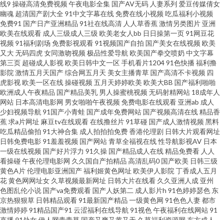
线9
操碰高清免费视频
午夜电影全集
国产AV无码
人妻系列
爱豆传媒倩女
幽魂
超清国产剧大全
91中文字幕在线
免费在线小视频
吃瓜福利小视频
情综合网淫淫网 老司机色狼影院 日本成人黄色电影 微拍福利地址av 亚洲午
免费91
国产日产亚洲精品
91社在线高清
人人草香蕉
激情另类图片
亚洲
欧美在线观看
成人三级成人三级
欧美老女人bb
日日操第一页
91网豆花
视频
91福利剧场
免费影视观看
91视频国产自拍
国产美女在线视频
欧美
夜剧场 91精品变态直播 超碰97制服 国外变态另类网站 老司机亚洲天堂 日韩
又大
无码四虎
女同激吻视频
极品性爱导航
欧美国产拳交喷奶
中文字幕
第三页
超碰成人影视
欧美日韩中文一区
手机看片1204
91色快播
福利撸
欧美国产精品 91干逼精品 97在线超碰综合 日本a黄 无码色导航 在线免费91
影院
激情五月天国产
综合网五月天
美女主播青草
国产高清不卡视频
四
虎影视
欧美一区在线
操碰视频
五月天婷婷欧美
欧美大BB
国产福利啪啪
欧洲成人午夜精品
国产精品美乳
男人操蜜桃视频
无码射精网站
18成年人
AA福利在线观看 成人区人妻视频 国产内射自拍cm 九九热超碰精品 日本
网站
日本高清电影网
男女啪啪午夜视频
免费电影在线观看
亚洲ab
成人
少妇视频导航
91国产小青蛙
国产成年免费网站
国产视频高清在线
精品香
www色色 午夜成人免费AV 中文AV三级 91偷拍导航 波多野吉依 国产毛片AA
蕉
求a片网址
麻豆tv在线观看
在线撸丝片
91草碰
国产成人激情视频
黑料
吃瓜精品偷拍
91大神合集
成人拍拍拍免费
香港伦理剧
日韩大片观看网址
日韩免费电影
91羞羞视频
国产网站
青草全福视在线
性导航影视AV
日本
老司机天天干 2026全色网 91制作视频在线 福利所av 狼友色综合 日本A片 五
一级在线视频
国产好片浮力
91久操
国产精品成人在线
精品免费看
人人
看操碰
午夜伦理电影网
久久国自产拍精品
高清乱码0
国产欧美
日韩三级
月天色导航 精品偷拍 人人婷婷五月天 五月天三级网 91美女黑料免费 BT色图
黄色A片
伦理电影亚洲国产
福利姬黄色网址
欧美伊人影院
丁香成人五月
花
黄色网网址女
久草视频最新网址
日韩大片在线看
久久亚洲人成
亚州
色图乱伦小说
国产va免费观看
国产人妖第二
成人影片h
91色婷婷瑟色
东
福利视频合集 久久97影院 人人爽人人爽 午夜福利姬 91色花堂 波多野解衣 都
京热狠狠草
日韩精品观看
91最新国产精品
一级黄色网
91色色人妻
都市
激情婷婷
91精品国产91
云涩福利在线导航
91视色
午夜福利在线网站
91
市激激情 狠狠撸夜夜操 蜜桃社一区二区 日本加勒比av 五月天深爱网 做爱丝
直播
91处女
伊人网青青草
国产又爽又黄又无
久草福利资源网
东方成人